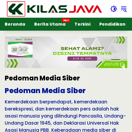
Langsung
ke
konten
Beranda
Berita Utama
Terkini
Pendidikan
Pedoman Media Siber
Pedoman Media Siber
Kemerdekaan berpendapat, kemerdekaan
berekspresi, dan kemerdekaan pers adalah hak
asasi manusia yang dilindungi Pancasila, Undang-
Undang Dasar 1945, dan Deklarasi Universal Hak
Asasi Manusia PBB. Keberadaan media siber di