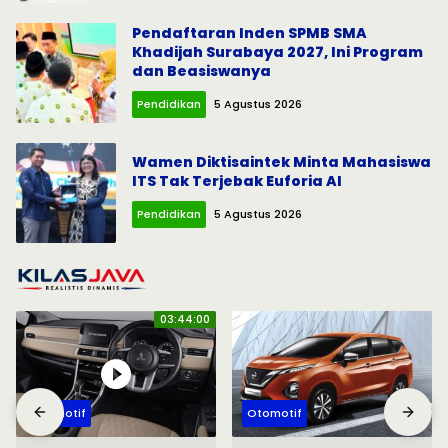
Pendaftaran Inden SPMB SMA
Khadijah Surabaya 2027, Ini Program
dan Beasiswanya
Pendidikan
5 Agustus 2026
Wamen Diktisaintek Minta Mahasiswa
ITS Tak Terjebak Euforia AI
Pendidikan
5 Agustus 2026
03:44:00
Otomotif
Otomotif