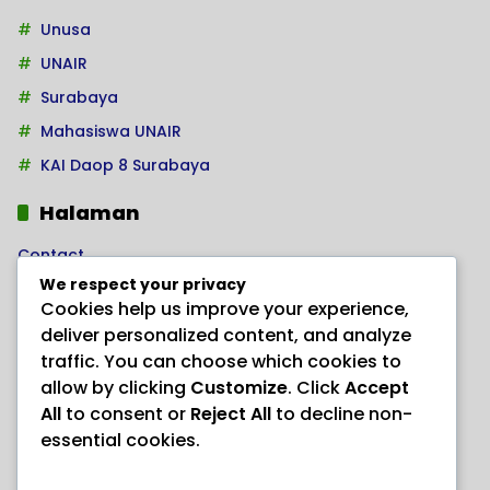
Unusa
UNAIR
Surabaya
Mahasiswa UNAIR
KAI Daop 8 Surabaya
Halaman
Contact
We respect your privacy
Home
Cookies help us improve your experience,
Kode Etik Jurnalistik
deliver personalized content, and analyze
Pedoman Hak Jawab
traffic. You can choose which cookies to
allow by clicking
Customize
. Click
Accept
Pedoman Media Siber
All
to consent or
Reject All
to decline non-
PRODUK HERBAL AJAIB “ANAYL STORE”
essential cookies.
Redaksi