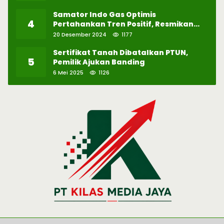
Samator Indo Gas Optimis
4
Pertahankan Tren Positif, Resmikan
Pabrik Hidrogen ke-57 di Batam
20 Desember 2024
1177
Sertifikat Tanah Dibatalkan PTUN,
5
Pemilik Ajukan Banding
6 Mei 2025
1126