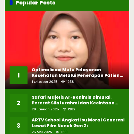
Popular Posts
Optimalisasi Mutu Pelayanan
1
Kesehatan Melalui Penerapan Patient
Safety
1 Oktober 2025
1958
Safari Majelis Ar-Rohimin Dimulai,
2
Pererat Silaturahmi dan Kecintaan
pada Selawat
29 Januari 2025
1282
ARTV School Angkat Isu Moral Generasi
3
Lewat Film Nenek Gen Zi
25 Mei 2025
1199