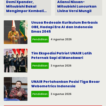
Demi Xpander,
Aliansi Nissan-
Mitsubishi Bakal
Mitsubishi Luncurkan
Mengimpor Kembali
Livina Versi Mungil
Pajero Sport
Unusa Redesain Kurikulum Berbasis
OBE, Hadapi Era AI dan Indonesia
Emas 2045
Pendidikan
4 Agustus 2026
Tim Ekspedisi Patriot UNAIR Latih
Peternak Sapi di Manokwari
Pendidikan
3 Agustus 2026
UNAIR Pertahankan Posisi Tiga Besar
Webometrics Indonesia
Pendidikan
3 Agustus 2026