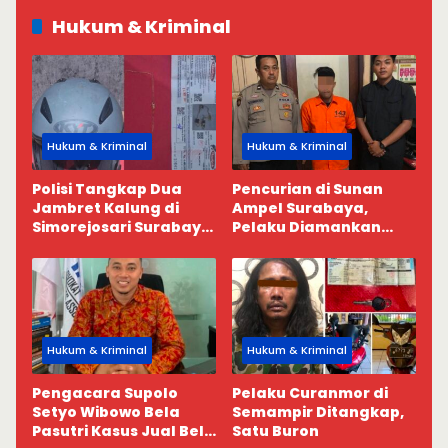
Hukum & Kriminal
Hukum & Kriminal
Hukum & Kriminal
Polisi Tangkap Dua
Pencurian di Sunan
Jambret Kalung di
Ampel Surabaya,
Simorejosari Surabaya,
Pelaku Diamankan
9 Sajam Disita
Usai Terekam CCTV
Hukum & Kriminal
Hukum & Kriminal
Pengacara Supolo
Pelaku Curanmor di
Setyo Wibowo Bela
Semampir Ditangkap,
Pasutri Kasus Jual Beli
Satu Buron