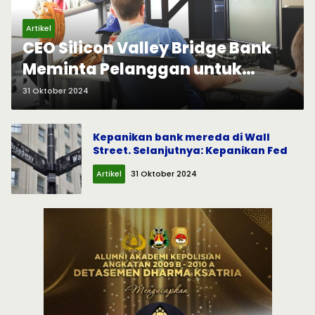
Artikel
CEO Silicon Valley Bridge Bank
Meminta Pelanggan untuk
menyetor ulang dana Mereka
31 Oktober 2024
Kepanikan bank mereda di Wall
Street. Selanjutnya: Kepanikan Fed
Artikel
31 Oktober 2024