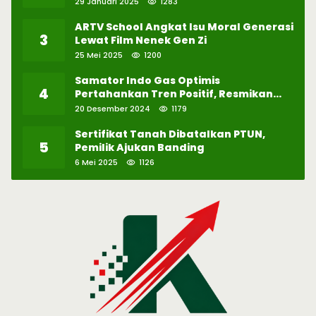
29 Januari 2025
1283
ARTV School Angkat Isu Moral Generasi
3
Lewat Film Nenek Gen Zi
25 Mei 2025
1200
Samator Indo Gas Optimis
4
Pertahankan Tren Positif, Resmikan
Pabrik Hidrogen ke-57 di Batam
20 Desember 2024
1179
Sertifikat Tanah Dibatalkan PTUN,
5
Pemilik Ajukan Banding
6 Mei 2025
1126