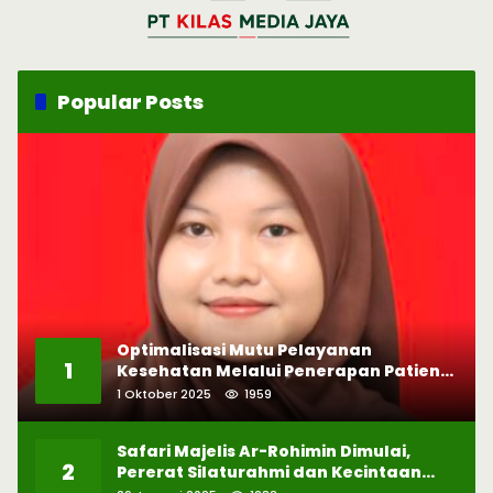
Popular Posts
Optimalisasi Mutu Pelayanan
1
Kesehatan Melalui Penerapan Patient
Safety
1 Oktober 2025
1959
Safari Majelis Ar-Rohimin Dimulai,
2
Pererat Silaturahmi dan Kecintaan
pada Selawat