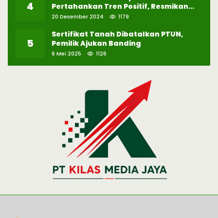
4
Pertahankan Tren Positif, Resmikan
Pabrik Hidrogen ke-57 di Batam
20 Desember 2024
1179
Sertifikat Tanah Dibatalkan PTUN,
5
Pemilik Ajukan Banding
6 Mei 2025
1126