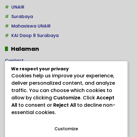
UNAIR
Surabaya
Mahasiswa UNAIR
KAI Daop 8 Surabaya
Halaman
Contact
We respect your privacy
Home
Cookies help us improve your experience,
Kode Etik Jurnalistik
deliver personalized content, and analyze
Pedoman Hak Jawab
traffic. You can choose which cookies to
allow by clicking
Customize
. Click
Accept
Pedoman Media Siber
All
to consent or
Reject All
to decline non-
PRODUK HERBAL AJAIB “ANAYL STORE”
essential cookies.
Redaksi
Customize