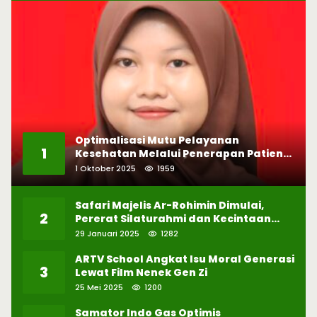
Optimalisasi Mutu Pelayanan
1
Kesehatan Melalui Penerapan Patient
Safety
1 Oktober 2025
1959
Safari Majelis Ar-Rohimin Dimulai,
2
Pererat Silaturahmi dan Kecintaan
pada Selawat
29 Januari 2025
1282
ARTV School Angkat Isu Moral Generasi
3
Lewat Film Nenek Gen Zi
25 Mei 2025
1200
Samator Indo Gas Optimis