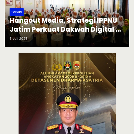
Terkini
Hangout Media, Strategi IPPNU
Jatim Perkuat Dakwah Digital di
Era Bonus Demografi
6 Juli 2025