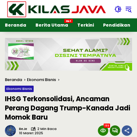
Langsung
ke
konten
Beranda
Berita Utama
Terkini
Pendidikan
Beranda
Ekonomi Bisnis
Ekonomi Bisnis
IHSG Terkonsolidasi, Ancaman
Perang Dagang Trump-Kanada Jadi
Momok Baru
189
BeJe
2 Min Baca
10 Maret 2025