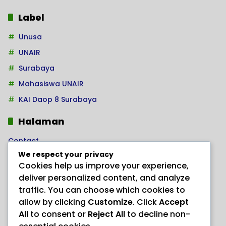
Label
Unusa
UNAIR
Surabaya
Mahasiswa UNAIR
KAI Daop 8 Surabaya
Halaman
Contact
We respect your privacy
Home
Cookies help us improve your experience,
Kode Etik Jurnalistik
deliver personalized content, and analyze
Pedoman Hak Jawab
traffic. You can choose which cookies to
allow by clicking
Customize
. Click
Accept
Pedoman Media Siber
All
to consent or
Reject All
to decline non-
PRODUK HERBAL AJAIB “ANAYL STORE”