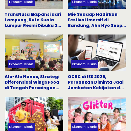
Ekonomi Bisnis
Ekonomi Bisnis
TransNusa Ekspansi dari
Mie Sedaap Hadirkan
Lampung, Rute Kuala
Festival Imersif di
Lumpur Resmi Dibuka 24
Bandung, Ahn Hyo Seop
Agustus
dan The Changcuters
Jadi Magnet
Ekonomi Bisnis
Ekonomi Bisnis
Ale-Ale Nanas, Strategi
OCBC di IES 2026,
Diferensiasi Wings Food
Perbankan Diminta Jadi
di Tengah Persaingan
Jembatan Kebijakan dan
Minuman
Modal
Ekonomi Bisnis
Ekonomi Bisnis