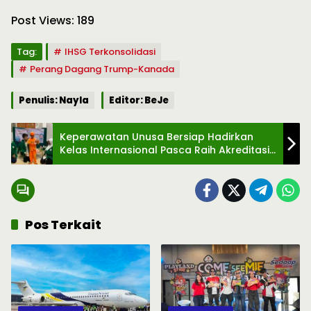
Post Views:
189
Tag:
IHSG Terkonsolidasi
Perang Dagang Trump-Kanada
Penulis: Nayla
Editor: BeJe
Keperawatan Unusa Bersiap Hadirkan
Kelas Internasional Pasca Raih Akreditasi
Unggul
Pos Terkait