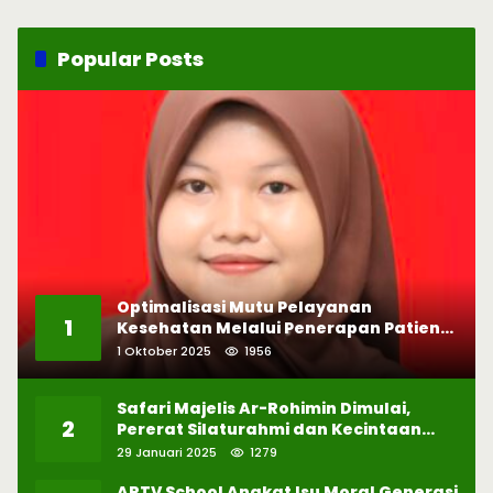
Popular Posts
Optimalisasi Mutu Pelayanan
1
Kesehatan Melalui Penerapan Patient
Safety
1 Oktober 2025
1956
Safari Majelis Ar-Rohimin Dimulai,
2
Pererat Silaturahmi dan Kecintaan
pada Selawat
29 Januari 2025
1279
ARTV School Angkat Isu Moral Generasi