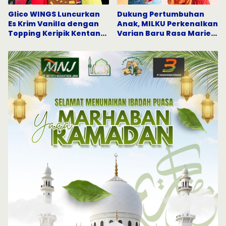
Glico WINGS Luncurkan
Dukung Pertumbuhan
Es Krim Vanilla dengan
Anak, MILKU Perkenalkan
Topping Keripik Kentang
Varian Baru Rasa Marie
Pertama di Indonesia
Biskuit