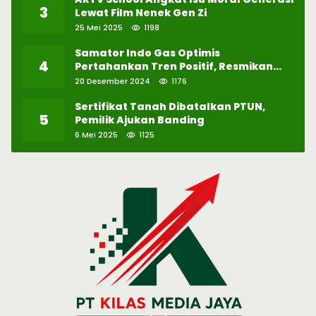
3
Lewat Film Nenek Gen Zi
25 Mei 2025
1198
Samator Indo Gas Optimis
4
Pertahankan Tren Positif, Resmikan
Pabrik Hidrogen ke-57 di Batam
20 Desember 2024
1176
Sertifikat Tanah Dibatalkan PTUN,
5
Pemilik Ajukan Banding
6 Mei 2025
1125