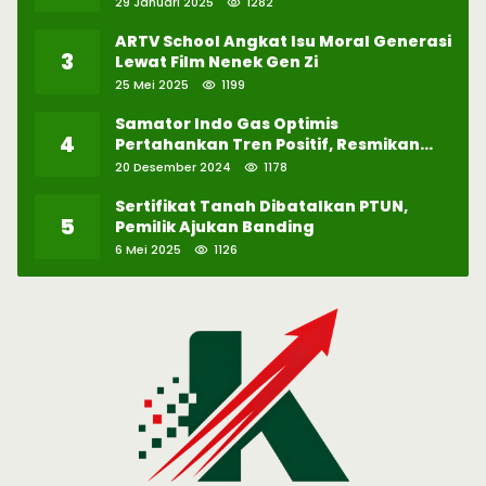
29 Januari 2025
1282
ARTV School Angkat Isu Moral Generasi
3
Lewat Film Nenek Gen Zi
25 Mei 2025
1199
Samator Indo Gas Optimis
4
Pertahankan Tren Positif, Resmikan
Pabrik Hidrogen ke-57 di Batam
20 Desember 2024
1178
Sertifikat Tanah Dibatalkan PTUN,
5
Pemilik Ajukan Banding
6 Mei 2025
1126