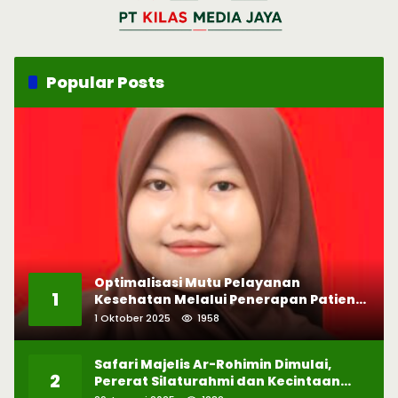
Popular Posts
Optimalisasi Mutu Pelayanan
1
Kesehatan Melalui Penerapan Patient
Safety
1 Oktober 2025
1958
Safari Majelis Ar-Rohimin Dimulai,
2
Pererat Silaturahmi dan Kecintaan
pada Selawat