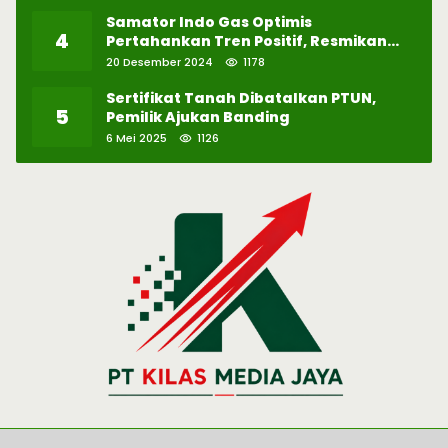
Samator Indo Gas Optimis
4
Pertahankan Tren Positif, Resmikan
Pabrik Hidrogen ke-57 di Batam
20 Desember 2024
1178
Sertifikat Tanah Dibatalkan PTUN,
5
Pemilik Ajukan Banding
6 Mei 2025
1126