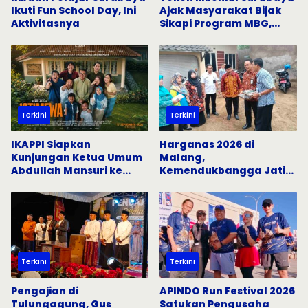
Ikuti Fun School Day, Ini
Ajak Masyarakat Bijak
Aktivitasnya
Sikapi Program MBG,
Tangkal Hoaks di Media
Sosial
Terkini
Terkini
IKAPPI Siapkan
Harganas 2026 di
Kunjungan Ketua Umum
Malang,
Abdullah Mansuri ke
Kemendukbangga Jatim
Pasar Tradisional
Gandeng Semua Pihak
Surabaya
Percepat Penurunan
Stunting
Terkini
Terkini
Pengajian di
APINDO Run Festival 2026
Tulungagung, Gus
Satukan Pengusaha