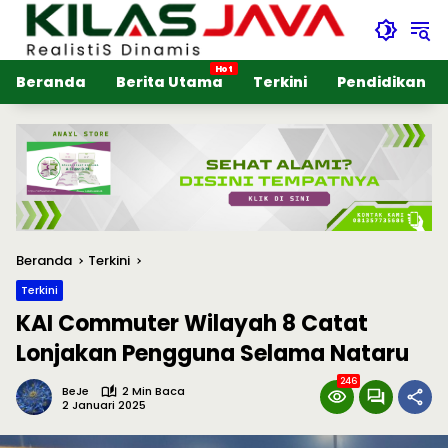
Langsung
ke
konten
Beranda
Berita Utama
Terkini
Pendidikan
Beranda
Terkini
Terkini
KAI Commuter Wilayah 8 Catat
Lonjakan Pengguna Selama Nataru
246
BeJe
2 Min Baca
2 Januari 2025