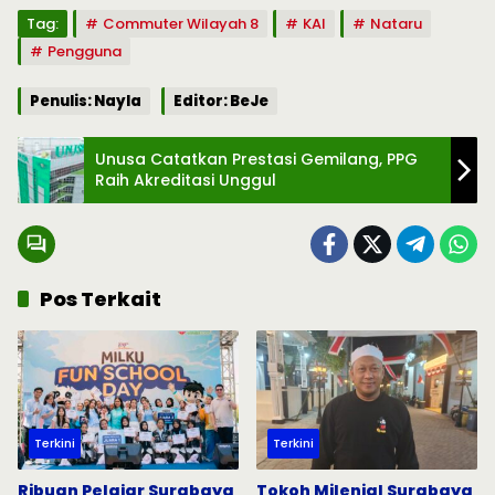
Tag:
Commuter Wilayah 8
KAI
Nataru
Pengguna
Penulis: Nayla
Editor: BeJe
Unusa Catatkan Prestasi Gemilang, PPG
Raih Akreditasi Unggul
Pos Terkait
Terkini
Terkini
Ribuan Pelajar Surabaya
Tokoh Milenial Surabaya