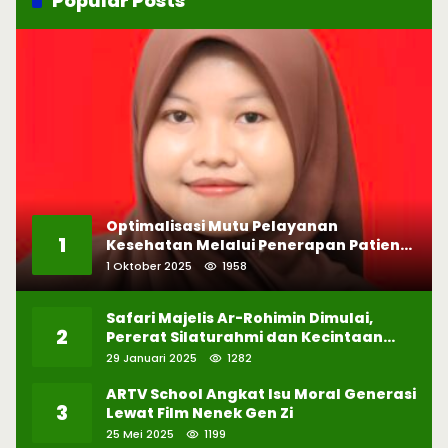
Popular Posts
Optimalisasi Mutu Pelayanan
1
Kesehatan Melalui Penerapan Patient
Safety
1 Oktober 2025
1958
Safari Majelis Ar-Rohimin Dimulai,
2
Pererat Silaturahmi dan Kecintaan
pada Selawat
29 Januari 2025
1282
ARTV School Angkat Isu Moral Generasi
3
Lewat Film Nenek Gen Zi
25 Mei 2025
1199