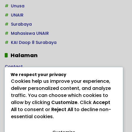
Unusa
UNAIR
Surabaya
Mahasiswa UNAIR
KAI Daop 8 Surabaya
Halaman
Contact
We respect your privacy
Home
Cookies help us improve your experience,
Kode Etik Jurnalistik
deliver personalized content, and analyze
Pedoman Hak Jawab
traffic. You can choose which cookies to
allow by clicking
Customize
. Click
Accept
Pedoman Media Siber
All
to consent or
Reject All
to decline non-
PRODUK HERBAL AJAIB “ANAYL STORE”
essential cookies.
Redaksi