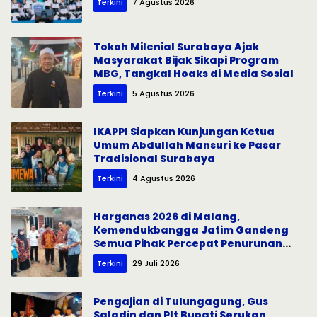
Terkini
7 Agustus 2026
Tokoh Milenial Surabaya Ajak
Masyarakat Bijak Sikapi Program
MBG, Tangkal Hoaks di Media Sosial
Terkini
5 Agustus 2026
IKAPPI Siapkan Kunjungan Ketua
Umum Abdullah Mansuri ke Pasar
Tradisional Surabaya
Terkini
4 Agustus 2026
Harganas 2026 di Malang,
Kemendukbangga Jatim Gandeng
Semua Pihak Percepat Penurunan
Stunting
Terkini
29 Juli 2026
Pengajian di Tulungagung, Gus
Saladin dan Plt Bupati Serukan