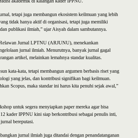
radisi akademik di kalangan kader IPPNU.
g jurnal, tetapi juga membangun ekosistem keilmuan yang lebih
g tidak hanya aktif di organisasi, tetapi juga memiliki
 dan publikasi ilmiah,” ujar Aisyah dalam sambutannya.
iasi Relawan Jurnal LPTNU (ARJUNU), menekankan
ngelolaan jurnal ilmiah. Menurutnya, banyak jurnal gagal
angan artikel, melainkan lemahnya standar kualitas.
sun kata-kata, tetapi membangun argumen berbasis riset yang
logi yang jelas, dan kontribusi signifikan bagi keilmuan.
 bahkan Scopus, maka standar ini harus kita penuhi sejak awal,”
kshop untuk segera menyiapkan paper mereka agar bisa
 12 kader IPPNU kini siap berkontribusi sebagai penulis inti,
urnal bereputasi.
ngkan jurnal ilmiah juga ditandai dengan penandatanganan