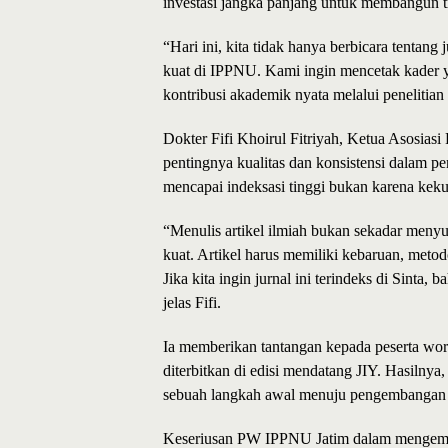
investasi jangka panjang untuk membangun t
“Hari ini, kita tidak hanya berbicara tentan
kuat di IPPNU. Kami ingin mencetak kader yan
kontribusi akademik nyata melalui penelitian
Dokter Fifi Khoirul Fitriyah, Ketua Asos
pentingnya kualitas dan konsistensi dalam pe
mencapai indeksasi tinggi bukan karena kekur
“Menulis artikel ilmiah bukan sekadar menyu
kuat. Artikel harus memiliki kebaruan, metodo
Jika kita ingin jurnal ini terindeks di Sinta,
jelas Fifi.
Ia memberikan tantangan kepada peserta wor
diterbitkan di edisi mendatang JIY. Hasilnya,
sebuah langkah awal menuju pengembangan j
Keseriusan PW IPPNU Jatim dalam mengemba