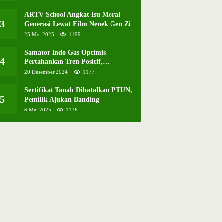
ARTV School Angkat Isu Moral
3
Generasi Lewat Film Nenek Gen Zi
25 Mei 2025
1199
Samator Indo Gas Optimis
4
Pertahankan Tren Positif,
Resmikan Pabrik Hidrogen ke-57 di
20 Desember 2024
1177
Batam
Sertifikat Tanah Dibatalkan PTUN,
5
Pemilik Ajukan Banding
6 Mei 2025
1126