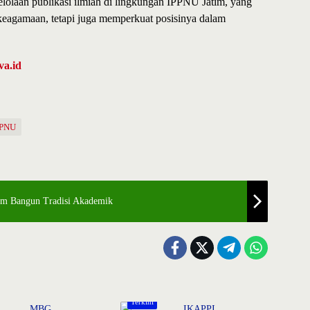
lolaan publikasi ilmiah di lingkungan IPPNU Jatim, yang
 keagamaan, tetapi juga memperkuat posisinya dalam
va.id
PPNU
tim Bangun Tradisi Akademik
Terkini