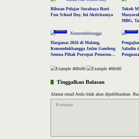
Ribuan Pelajar Surabaya Ikuti
Tokoh Mi
Fun School Day, Ini Aktivitasnya
Masyarak
MBG, Ta
Sosial
Terkini
Terkini
Harganas 2026 di Malang,
Pengajia
Kemendukbangga Jatim Gandeng
Saladin 
Semua Pihak Percepat Penurunan
Penguata
Stunting
Tinggalkan Balasan
Alamat email Anda tidak akan dipublikasikan.
Rua