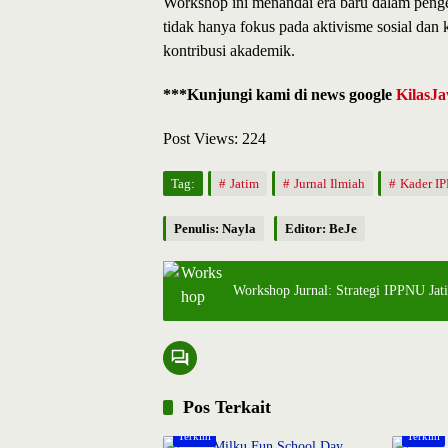
Workshop ini menandai era baru dalam penge
tidak hanya fokus pada aktivisme sosial dan
kontribusi akademik.
***Kunjungi kami di news google
KilasJa
Post Views:
224
Tag:
Jatim
Jurnal Ilmiah
Kader I
Penulis: Nayla
Editor: BeJe
Workshop Jurnal: Strategi IPPNU Ja
Pos Terkait
Terkini
Terkini