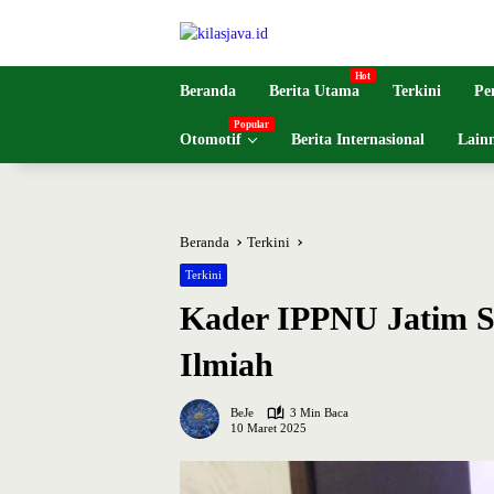
Langsung
ke
konten
Beranda
Berita Utama
Terkini
Pe
Otomotif
Berita Internasional
Lain
Beranda
Terkini
Terkini
Kader IPPNU Jatim Si
Ilmiah
BeJe
3 Min Baca
10 Maret 2025