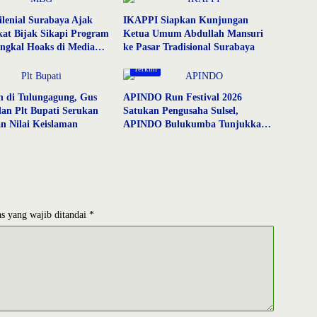
lenial Surabaya Ajak
IKAPPI Siapkan Kunjungan
at Bijak Sikapi Program
Ketua Umum Abdullah Mansuri
ngkal Hoaks di Media
ke Pasar Tradisional Surabaya
Terkini
n di Tulungagung, Gus
APINDO Run Festival 2026
dan Plt Bupati Serukan
Satukan Pengusaha Sulsel,
n Nilai Keislaman
APINDO Bulukumba Tunjukkan
Semangat Hidup Sehat
s yang wajib ditandai
*