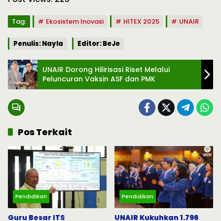
Tag:
Ekosistem Inovasi
HITEX 2025
UNAIR
Penulis: Nayla
Editor: BeJe
UNAIR Dorong Hilirisasi Riset Melalui
Peluncuran Vaksin ASF dan PMK
Pos Terkait
Pendidikan
Pendidikan
Guru Besar ITS
UNAIR Kukuhkan 1.796