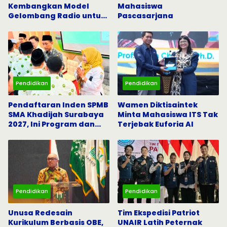
Kembangkan Model
Mahasiswa
Gelombang Radio untuk
Pascasarjana
5G dan Komunikasi
Darurat
Pendidikan
Pendidikan
Pendaftaran Inden SPMB
Wamen Diktisaintek
SMA Khadijah Surabaya
Minta Mahasiswa ITS Tak
2027, Ini Program dan
Terjebak Euforia AI
Beasiswanya
Pendidikan
Pendidikan
Unusa Redesain
Tim Ekspedisi Patriot
Kurikulum Berbasis OBE,
UNAIR Latih Peternak