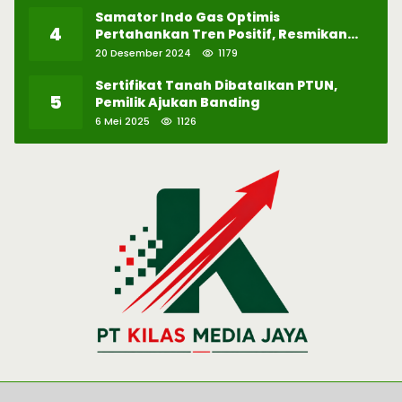
Samator Indo Gas Optimis
4
Pertahankan Tren Positif, Resmikan
Pabrik Hidrogen ke-57 di Batam
20 Desember 2024
1179
Sertifikat Tanah Dibatalkan PTUN,
5
Pemilik Ajukan Banding
6 Mei 2025
1126