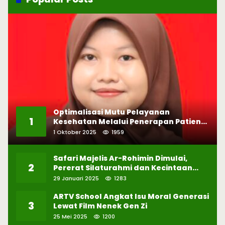
Optimalisasi Mutu Pelayanan
1
Kesehatan Melalui Penerapan Patient
Safety
1 Oktober 2025
1959
Safari Majelis Ar-Rohimin Dimulai,
2
Pererat Silaturahmi dan Kecintaan
pada Selawat
29 Januari 2025
1283
ARTV School Angkat Isu Moral Generasi
3
Lewat Film Nenek Gen Zi
25 Mei 2025
1200