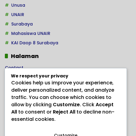
Unusa
UNAIR
Surabaya
Mahasiswa UNAIR
KAI Daop 8 Surabaya
Halaman
Contact
We respect your privacy
Home
Cookies help us improve your experience,
Kode Etik Jurnalistik
deliver personalized content, and analyze
Pedoman Hak Jawab
traffic. You can choose which cookies to
allow by clicking
Customize
. Click
Accept
Pedoman Media Siber
All
to consent or
Reject All
to decline non-
PRODUK HERBAL AJAIB “ANAYL STORE”
essential cookies.
Redaksi
Customize