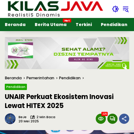
Langsung
ke
konten
Beranda
Berita Utama
Terkini
Pendidikan
Beranda
Pemerintahan
Pendidikan
Pendidikan
UNAIR Perkuat Ekosistem Inovasi
Lewat HITEX 2025
225
BeJe
2 Min Baca
20 Mei 2025