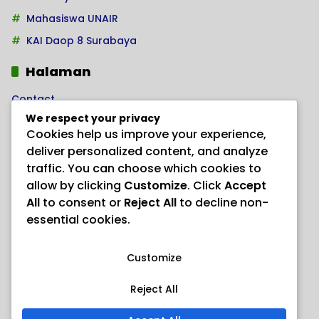
Mahasiswa UNAIR
KAI Daop 8 Surabaya
Halaman
Contact
We respect your privacy
Home
Cookies help us improve your experience,
Kode Etik Jurnalistik
deliver personalized content, and analyze
Pedoman Hak Jawab
traffic. You can choose which cookies to
allow by clicking
Customize
. Click
Accept
Pedoman Media Siber
All
to consent or
Reject All
to decline non-
PRODUK HERBAL AJAIB “ANAYL STORE”
essential cookies.
Redaksi
Customize
Reject All