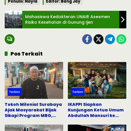
Penulis: Nayla
Editor: Bang Jay
Mahasiswa Kedokteran UNAIR Asesmen
Risiko Kesehatan di Gunung Ijen
Pos Terkait
Terkini
Terkini
Tokoh Milenial Surabaya
IKAPPI Siapkan
Ajak Masyarakat Bijak
Kunjungan Ketua Umum
Sikapi Program MBG,
Abdullah Mansuri ke
Tangkal Hoaks di Media
Pasar Tradisional
Sosial
Surabaya