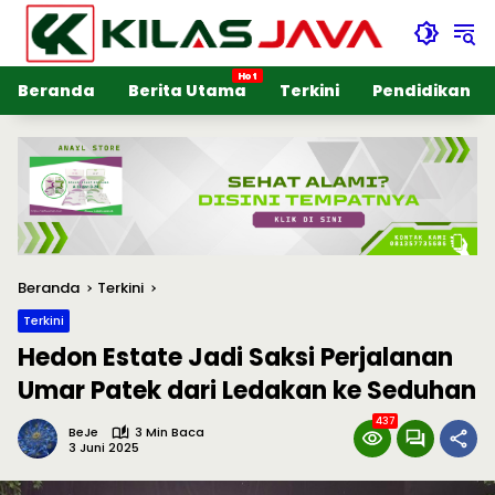
Langsung
ke
konten
Beranda
Berita Utama
Terkini
Pendidikan
Beranda
Terkini
Terkini
Hedon Estate Jadi Saksi Perjalanan
Umar Patek dari Ledakan ke Seduhan
437
BeJe
3 Min Baca
3 Juni 2025