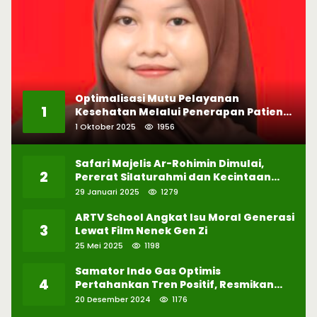
Optimalisasi Mutu Pelayanan
1
Kesehatan Melalui Penerapan Patient
Safety
1 Oktober 2025
1956
Safari Majelis Ar-Rohimin Dimulai,
2
Pererat Silaturahmi dan Kecintaan
pada Selawat
29 Januari 2025
1279
ARTV School Angkat Isu Moral Generasi
3
Lewat Film Nenek Gen Zi
25 Mei 2025
1198
Samator Indo Gas Optimis
4
Pertahankan Tren Positif, Resmikan
Pabrik Hidrogen ke-57 di Batam
20 Desember 2024
1176