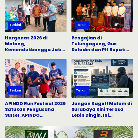
Terkini
Terkini
Harganas 2026 di
Pengajian di
Malang,
Tulungagung, Gus
Kemendukbangga Jatim
Saladin dan Plt Bupati
Gandeng Semua Pihak
Serukan Penguatan Nilai
Percepat Penurunan
Keislaman
Stunting
Terkini
Terkini
APINDO Run Festival 2026
Jangan Kaget! Malam di
Satukan Pengusaha
Surabaya Kini Terasa
Sulsel, APINDO
Lebih Dingin, Ini
Bulukumba Tunjukkan
Penjelasannya
Semangat Hidup Sehat