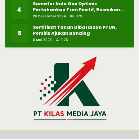
Samator Indo Gas Optimis
4
Pertahankan Tren Positif, Resmikan
Pabrik Hidrogen ke-57 di Batam
20 Desember 2024
1179
Sertifikat Tanah Dibatalkan PTUN,
5
Pemilik Ajukan Banding
6 Mei 2025
1126