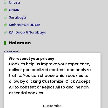
Unusa
UNAIR
Surabaya
Mahasiswa UNAIR
KAI Daop 8 Surabaya
Halaman
Contact
We respect your privacy
Home
Cookies help us improve your experience,
Kode Etik Jurnalistik
deliver personalized content, and analyze
Pedoman Hak Jawab
traffic. You can choose which cookies to
allow by clicking
Customize
. Click
Accept
Pedoman Media Siber
All
to consent or
Reject All
to decline non-
PRODUK HERBAL AJAIB “ANAYL STORE”
essential cookies.
Redaksi
Customize