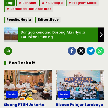
Tag:
Bantuan
KAI Daop 8
Program Sosial
Sosialisasi Hak Disabilitas
Penulis: Nayla
Editor: BeJe
Bangga Kencana Dorong Aksi Nyata
Turunkan Stunting
Pos Terkait
Terkini
Terkini
Sidang PTUN Jakarta,
Ribuan Pelajar Surabaya