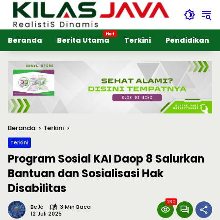
Langsung
ke
konten
Beranda
Berita Utama
Terkini
Pendidikan
Beranda
Terkini
Terkini
Program Sosial KAI Daop 8 Salurkan
Bantuan dan Sosialisasi Hak
Disabilitas
230
BeJe
3 Min Baca
12 Juli 2025