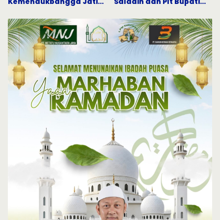
Kemendukbangga Jatim
Saladin dan Plt Bupati
Gandeng Semua Pihak
Serukan Penguatan Nilai
Percepat Penurunan
Keislaman
Stunting