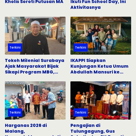
Kholis Soroti Putusan MA
Ikuti Fun School Day, Ini
Aktivitasnya
Terkini
Terkini
Tokoh Milenial Surabaya
IKAPPI Siapkan
Ajak Masyarakat Bijak
Kunjungan Ketua Umum
Sikapi Program MBG,
Abdullah Mansuri ke
Tangkal Hoaks di Media
Pasar Tradisional
Sosial
Surabaya
Terkini
Terkini
Harganas 2026 di
Pengajian di
Malang,
Tulungagung, Gus