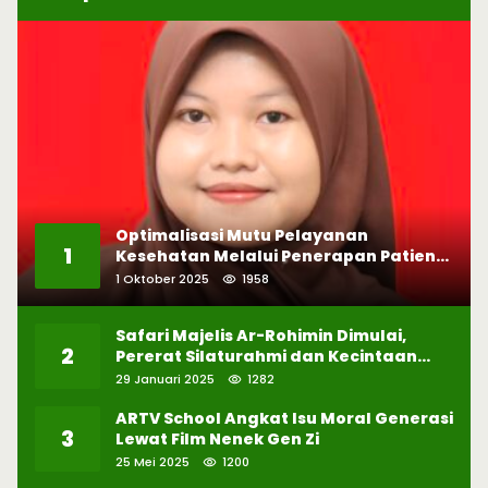
Optimalisasi Mutu Pelayanan
1
Kesehatan Melalui Penerapan Patient
Safety
1 Oktober 2025
1958
Safari Majelis Ar-Rohimin Dimulai,
2
Pererat Silaturahmi dan Kecintaan
pada Selawat
29 Januari 2025
1282
ARTV School Angkat Isu Moral Generasi
3
Lewat Film Nenek Gen Zi
25 Mei 2025
1200