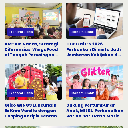
Jadi Magnet
Ekonomi Bisnis
Ekonomi Bisnis
Ale-Ale Nanas, Strategi
OCBC di IES 2026,
Diferensiasi Wings Food
Perbankan Diminta Jadi
di Tengah Persaingan
Jembatan Kebijakan dan
Minuman
Modal
Ekonomi Bisnis
Ekonomi Bisnis
Glico WINGS Luncurkan
Dukung Pertumbuhan
Es Krim Vanilla dengan
Anak, MILKU Perkenalkan
Topping Keripik Kentang
Varian Baru Rasa Marie
Pertama di Indonesia
Biskuit