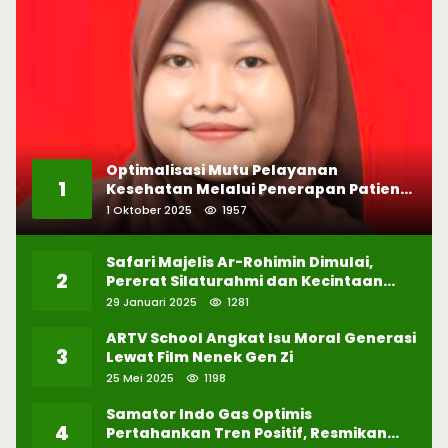
Optimalisasi Mutu Pelayanan
1
Kesehatan Melalui Penerapan Patient
Safety
1 Oktober 2025
1957
Safari Majelis Ar-Rohimin Dimulai,
2
Pererat Silaturahmi dan Kecintaan
pada Selawat
29 Januari 2025
1281
ARTV School Angkat Isu Moral Generasi
3
Lewat Film Nenek Gen Zi
25 Mei 2025
1198
Samator Indo Gas Optimis
4
Pertahankan Tren Positif, Resmikan