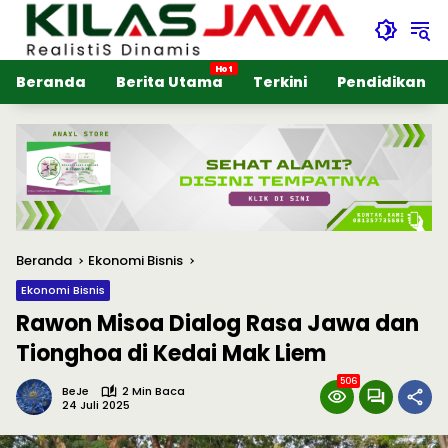
Langsung
ke
konten
Beranda
Berita Utama
Terkini
Pendidikan
Beranda
Ekonomi Bisnis
Ekonomi Bisnis
Rawon Misoa Dialog Rasa Jawa dan
Tionghoa di Kedai Mak Liem
506
BeJe
2 Min Baca
24 Juli 2025