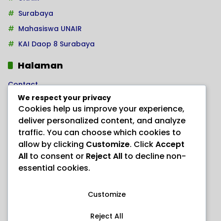
Surabaya
Mahasiswa UNAIR
KAI Daop 8 Surabaya
Halaman
Contact
We respect your privacy
Home
Cookies help us improve your experience,
Kode Etik Jurnalistik
deliver personalized content, and analyze
Pedoman Hak Jawab
traffic. You can choose which cookies to
allow by clicking
Customize
. Click
Accept
Pedoman Media Siber
All
to consent or
Reject All
to decline non-
PRODUK HERBAL AJAIB “ANAYL STORE”
essential cookies.
Redaksi
Customize
Reject All