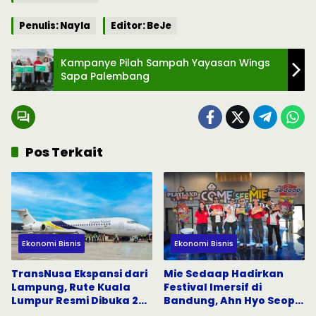
Penulis: Nayla
Editor: BeJe
Kampanye Pilah Sampah Yayasan Wings
Sapa Palembang
Pos Terkait
Ekonomi Bisnis
Ekonomi Bisnis
TransNusa Ekspansi dari
Mie Sedaap Hadirkan
Lampung, Rute Kuala
Festival Imersif di
Lumpur Resmi Dibuka 24
Bandung, Ahn Hyo Seop
Agustus
dan The Changcuters