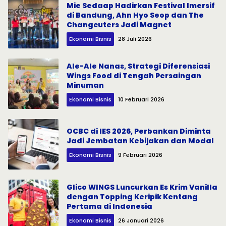
Mie Sedaap Hadirkan Festival Imersif
di Bandung, Ahn Hyo Seop dan The
Changcuters Jadi Magnet
Ekonomi Bisnis
28 Juli 2026
Ale-Ale Nanas, Strategi Diferensiasi
Wings Food di Tengah Persaingan
Minuman
Ekonomi Bisnis
10 Februari 2026
OCBC di IES 2026, Perbankan Diminta
Jadi Jembatan Kebijakan dan Modal
Ekonomi Bisnis
9 Februari 2026
Glico WINGS Luncurkan Es Krim Vanilla
dengan Topping Keripik Kentang
Pertama di Indonesia
Ekonomi Bisnis
26 Januari 2026