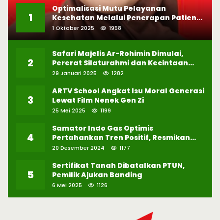
Optimalisasi Mutu Pelayanan
1
Kesehatan Melalui Penerapan Patient
Safety
1 Oktober 2025
1958
Safari Majelis Ar-Rohimin Dimulai,
2
Pererat Silaturahmi dan Kecintaan
pada Selawat
29 Januari 2025
1282
ARTV School Angkat Isu Moral Generasi
3
Lewat Film Nenek Gen Zi
25 Mei 2025
1199
Samator Indo Gas Optimis
4
Pertahankan Tren Positif, Resmikan
Pabrik Hidrogen ke-57 di Batam
20 Desember 2024
1177
Sertifikat Tanah Dibatalkan PTUN,
5
Pemilik Ajukan Banding
6 Mei 2025
1126