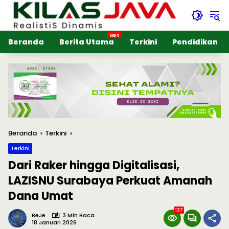
Langsung
ke
konten
Beranda
Berita Utama
Terkini
Pendidikan
Beranda
Terkini
Terkini
Dari Raker hingga Digitalisasi,
LAZISNU Surabaya Perkuat Amanah
Dana Umat
137
BeJe
3 Min Baca
18 Januari 2026