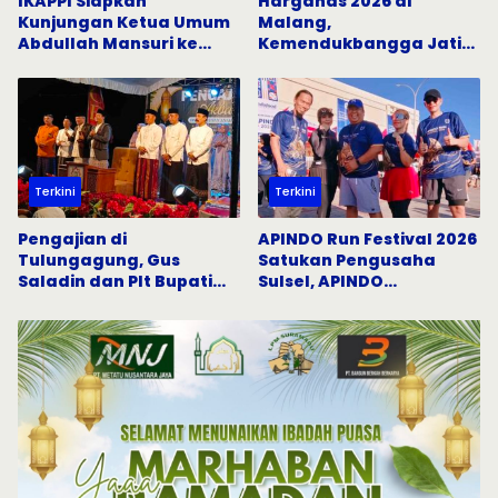
IKAPPI Siapkan
Harganas 2026 di
Kunjungan Ketua Umum
Malang,
Abdullah Mansuri ke
Kemendukbangga Jatim
Pasar Tradisional
Gandeng Semua Pihak
Surabaya
Percepat Penurunan
Stunting
Terkini
Terkini
Pengajian di
APINDO Run Festival 2026
Tulungagung, Gus
Satukan Pengusaha
Saladin dan Plt Bupati
Sulsel, APINDO
Serukan Penguatan Nilai
Bulukumba Tunjukkan
Keislaman
Semangat Hidup Sehat