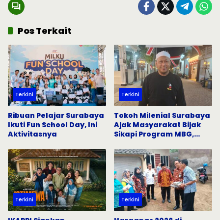
Pos Terkait
Terkini
Terkini
Ribuan Pelajar Surabaya
Tokoh Milenial Surabaya
Ikuti Fun School Day, Ini
Ajak Masyarakat Bijak
Aktivitasnya
Sikapi Program MBG,
Tangkal Hoaks di Media
Sosial
Terkini
Terkini