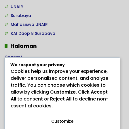
UNAIR
Surabaya
Mahasiswa UNAIR
KAI Daop 8 Surabaya
Halaman
Contact
We respect your privacy
Home
Cookies help us improve your experience,
Kode Etik Jurnalistik
deliver personalized content, and analyze
Pedoman Hak Jawab
traffic. You can choose which cookies to
allow by clicking
Customize
. Click
Accept
Pedoman Media Siber
All
to consent or
Reject All
to decline non-
PRODUK HERBAL AJAIB “ANAYL STORE”
essential cookies.
Redaksi
Customize