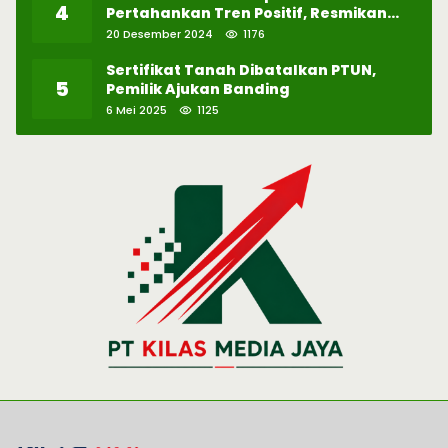
4
Pertahankan Tren Positif, Resmikan
Pabrik Hidrogen ke-57 di Batam
20 Desember 2024
1176
Sertifikat Tanah Dibatalkan PTUN,
5
Pemilik Ajukan Banding
6 Mei 2025
1125