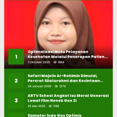
Optimalisasi Mutu Pelayanan
1
Kesehatan Melalui Penerapan Patient
Safety
1 Oktober 2025
1956
Safari Majelis Ar-Rohimin Dimulai,
2
Pererat Silaturahmi dan Kecintaan
pada Selawat
29 Januari 2025
1279
ARTV School Angkat Isu Moral Generasi
3
Lewat Film Nenek Gen Zi
25 Mei 2025
1198
Samator Indo Gas Optimis