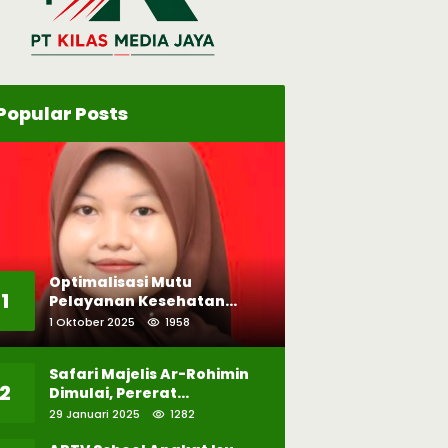
Popular Posts
Optimalisasi Mutu
1
Pelayanan Kesehatan
Melalui Penerapan Patient
1 Oktober 2025
1958
Safety
Safari Majelis Ar-Rohimin
2
Dimulai, Pererat
Silaturahmi dan Kecintaan
29 Januari 2025
1282
pada Selawat