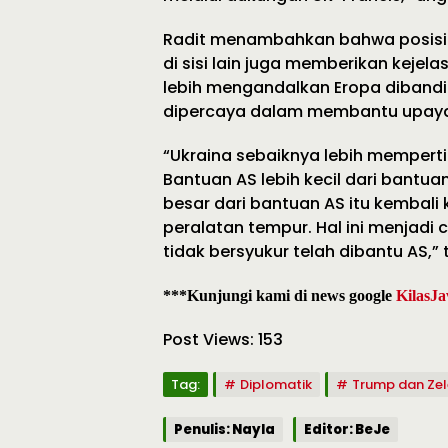
Radit menambahkan bahwa posisi 
di sisi lain juga memberikan keje
lebih mengandalkan Eropa dibandi
dipercaya dalam membantu upaya 
“Ukraina sebaiknya lebih memper
Bantuan AS lebih kecil dari bantu
besar dari bantuan AS itu kembali
peralatan tempur. Hal ini menjadi
tidak bersyukur telah dibantu AS,
***Kunjungi kami di news google
KilasJa
Post Views:
153
Tag:
Diplomatik
Trump dan Ze
Penulis: Nayla
Editor: BeJe