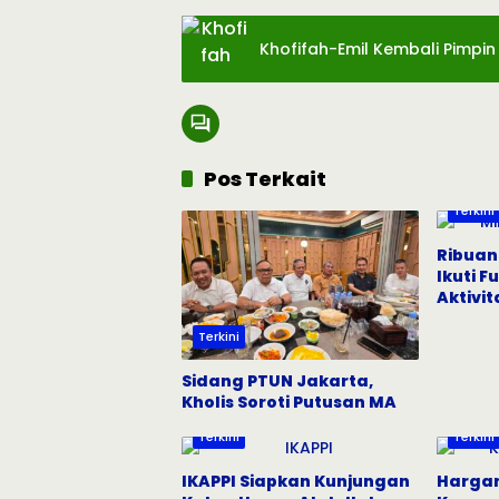
Khofifah-Emil Kembali Pimpi
Pos Terkait
Terkini
Ribuan
Ikuti F
Aktivi
Terkini
Sidang PTUN Jakarta,
Kholis Soroti Putusan MA
Terkini
Terkini
IKAPPI Siapkan Kunjungan
Hargan