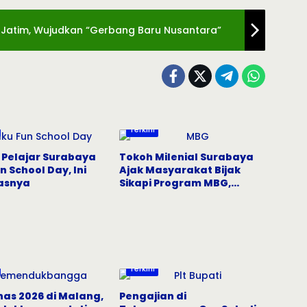
n Jatim, Wujudkan “Gerbang Baru Nusantara”
Terkini
 Pelajar Surabaya
Tokoh Milenial Surabaya
un School Day, Ini
Ajak Masyarakat Bijak
tasnya
Sikapi Program MBG,
Tangkal Hoaks di Media
Sosial
Terkini
as 2026 di Malang,
Pengajian di