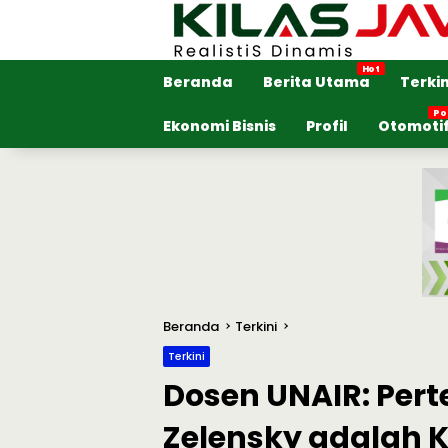
Langsung
ke
konten
Beranda
Berita Utama
Terkin
Ekonomi Bisnis
Profil
Otomoti
Beranda
Terkini
Terkini
Dosen UNAIR: Pe
Zelensky adalah 