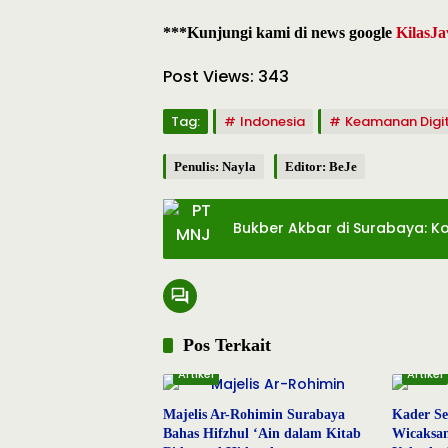
***Kunjungi kami di news google
KilasJa
Post Views:
343
Tag:
Indonesia
Keamanan Digi
Penulis: Nayla
Editor: BeJe
Bukber Akbar di Surabaya: K
Pos Terkait
Artikel
Artikel
Majelis Ar-Rohimin Surabaya
Kader Se
Bahas Hifzhul ‘Ain dalam Kitab
Wicaksan