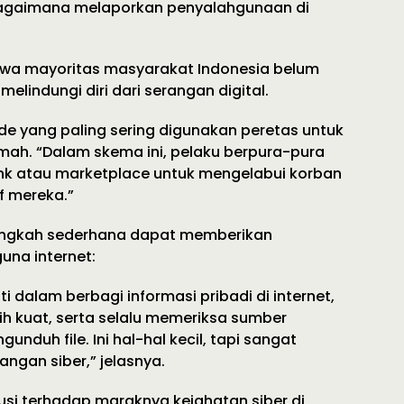
agaimana melaporkan penyalahgunaan di
wa mayoritas masyarakat Indonesia belum
elindungi diri dari serangan digital.
de yang paling sering digunakan peretas untuk
mah. “Dalam skema ini, pelaku berpura-pura
nk atau marketplace untuk mengelabui korban
f mereka.”
angkah sederhana dapat memberikan
una internet:
i dalam berbagi informasi pribadi di internet,
h kuat, serta selalu memeriksa sumber
nduh file. Ini hal-hal kecil, tapi sangat
gan siber,” jelasnya.
usi terhadap maraknya kejahatan siber di