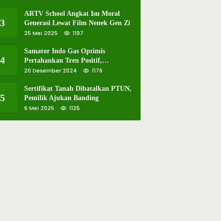
ARTV School Angkat Isu Moral
3
Generasi Lewat Film Nenek Gen Zi
25 Mei 2025
1197
Samator Indo Gas Optimis
4
Pertahankan Tren Positif,
Resmikan Pabrik Hidrogen ke-57 di
20 Desember 2024
1176
Batam
Sertifikat Tanah Dibatalkan PTUN,
5
Pemilik Ajukan Banding
6 Mei 2025
1125