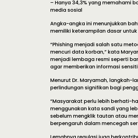
– Hanya 34,3% yang memahami b
media sosial
Angka-angka ini menunjukkan bah
memiliki keterampilan dasar untuk m
“Phishing menjadi salah satu meto
mencuri data korban,” kata Marya
menjadi lembaga resmi seperti ba
agar memberikan informasi sensiti
Menurut Dr. Maryamah, langkah-l
perlindungan signifikan bagi pengg
“Masyarakat perlu lebih berhati-hat
menggunakan kata sandi yang lebi
sebelum mengklik tautan atau mengu
berpengaruh dalam mencegah seran
Lemahnya regulasi juga berkontrib