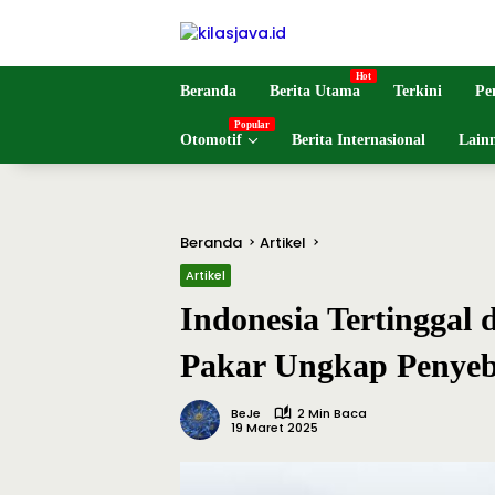
Langsung
ke
konten
Beranda
Berita Utama
Terkini
Pe
Otomotif
Berita Internasional
Lain
Beranda
Artikel
Artikel
Indonesia Tertinggal
Pakar Ungkap Penye
BeJe
2 Min Baca
19 Maret 2025