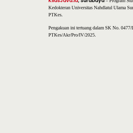
KilasJava.id
, Surabaya
– Program Stud
Kedokteran Universitas Nahdlatul Ulama Su
PTKes.
Pengakuan ini tertuang dalam SK No. 04
PTKes/Akr/Pro/IV/2025.