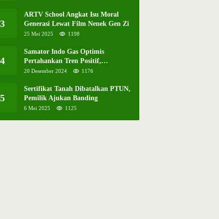
ARTV School Angkat Isu Moral
3
Generasi Lewat Film Nenek Gen Zi
25 Mei 2025
1198
Samator Indo Gas Optimis
4
Pertahankan Tren Positif,
Resmikan Pabrik Hidrogen ke-57 di
20 Desember 2024
1176
Batam
Sertifikat Tanah Dibatalkan PTUN,
5
Pemilik Ajukan Banding
6 Mei 2025
1125