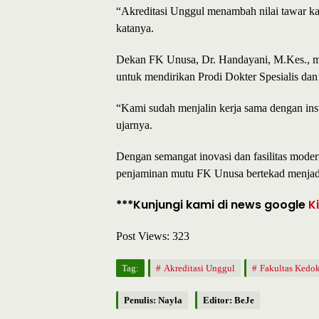
“Akreditasi Unggul menambah nilai tawar kam
katanya.
Dekan FK Unusa, Dr. Handayani, M.Kes., me
untuk mendirikan Prodi Dokter Spesialis dan
“Kami sudah menjalin kerja sama dengan inst
ujarnya.
Dengan semangat inovasi dan fasilitas modern s
penjaminan mutu FK Unusa bertekad menjadi
***Kunjungi kami di news google
K
Post Views:
323
Tag:
Akreditasi Unggul
Fakultas Kedo
Penulis: Nayla
Editor: BeJe