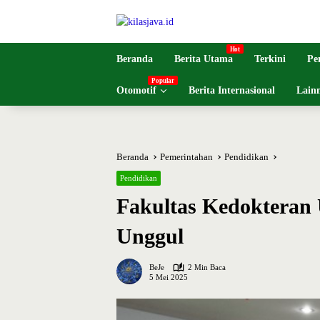
Langsung
ke
konten
Beranda
Berita Utama
Terkini
Pe
Otomotif
Berita Internasional
Lain
Beranda
Pemerintahan
Pendidikan
Pendidikan
Fakultas Kedokteran 
Unggul
BeJe
2 Min Baca
5 Mei 2025