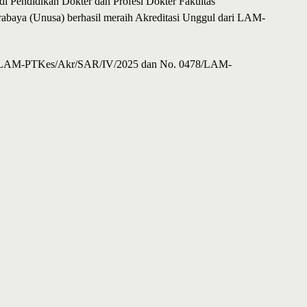
i Pendidikan Dokter dan Profesi Dokter Fakultas
rabaya (Unusa) berhasil meraih Akreditasi Unggul dari LAM-
77/LAM-PTKes/Akr/SAR/IV/2025 dan No. 0478/LAM-