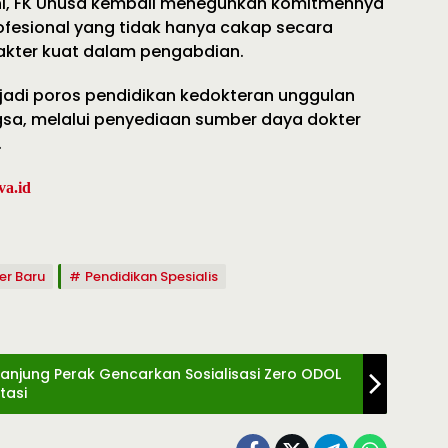
ni, FK Unusa kembali meneguhkan komitmennya
fesional yang tidak hanya cakap secara
rakter kuat dalam pengabdian.
jadi poros pendidikan kedokteran unggulan
gsa, melalui penyediaan sumber daya dokter
.
va.id
er Baru
Pendidikan Spesialis
Tanjung Perak Gencarkan Sosialisasi Zero ODOL
tasi