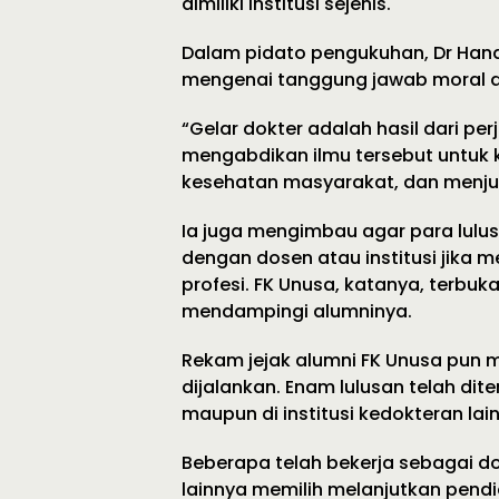
dimiliki institusi sejenis.
Dalam pidato pengukuhan, Dr Han
mengenai tanggung jawab moral da
“Gelar dokter adalah hasil dari pe
mengabdikan ilmu tersebut untuk
kesehatan masyarakat, dan menjunj
Ia juga mengimbau agar para lulus
dengan dosen atau institusi jika
profesi. FK Unusa, katanya, terbu
mendampingi alumninya.
Rekam jejak alumni FK Unusa pun m
dijalankan. Enam lulusan telah dit
maupun di institusi kedokteran lain
Beberapa telah bekerja sebagai dok
lainnya memilih melanjutkan pendid