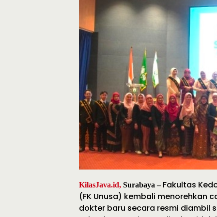
Fakultas Ked
KilasJava.id,
Surabaya –
(FK Unusa) kembali menorehkan ca
dokter baru secara resmi diambil