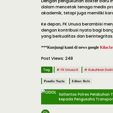
Dengan pengukuhan dokter baru i
dalam mencetak tenaga medis pro
akademik, tetapi juga memiliki ka
Ke depan, FK Unusa berambisi men
dengan kontribusi nyata bagi ban
yang berkualitas dan berintegritas
***Kunjungi kami di news google
KilasJa
Post Views:
248
Tag:
FK Unusa K
Kukuhkan Dokt
Penulis: Nayla
Editor: BeJe
Satlantas Polres Pelabuhan 
kepada Pengusaha Transpor