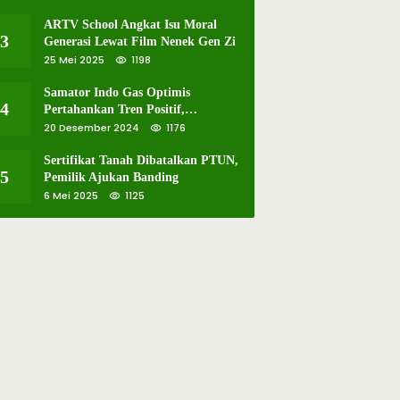
ARTV School Angkat Isu Moral
3
Generasi Lewat Film Nenek Gen Zi
25 Mei 2025
1198
Samator Indo Gas Optimis
4
Pertahankan Tren Positif,
Resmikan Pabrik Hidrogen ke-57 di
20 Desember 2024
1176
Batam
Sertifikat Tanah Dibatalkan PTUN,
5
Pemilik Ajukan Banding
6 Mei 2025
1125