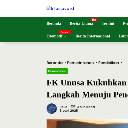
Langsung
ke
konten
Beranda
Berita Utama
Terkini
Pe
Otomotif
Berita Internasional
Lain
Beranda
Pemerintahan
Pendidikan
Pendidikan
FK Unusa Kukuhkan 
Langkah Menuju Pend
BeJe
3 Min Baca
5 Juni 2025