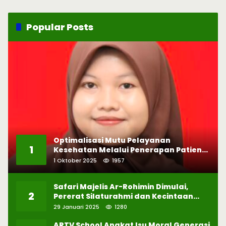
Popular Posts
Optimalisasi Mutu Pelayanan
1
Kesehatan Melalui Penerapan Patient
Safety
1 Oktober 2025
1957
Safari Majelis Ar-Rohimin Dimulai,
2
Pererat Silaturahmi dan Kecintaan
pada Selawat
29 Januari 2025
1280
ARTV School Angkat Isu Moral Generasi