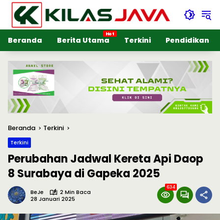
Langsung
ke
konten
Beranda
Berita Utama
Terkini
Pendidikan
Beranda
Terkini
Terkini
Perubahan Jadwal Kereta Api Daop
8 Surabaya di Gapeka 2025
634
BeJe
2 Min Baca
28 Januari 2025