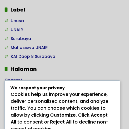
Label
Unusa
UNAIR
Surabaya
Mahasiswa UNAIR
KAI Daop 8 Surabaya
Halaman
Contact
We respect your privacy
Home
Cookies help us improve your experience,
Kode Etik Jurnalistik
deliver personalized content, and analyze
Pedoman Hak Jawab
traffic. You can choose which cookies to
allow by clicking
Customize
. Click
Accept
Pedoman Media Siber
All
to consent or
Reject All
to decline non-
PRODUK HERBAL AJAIB “ANAYL STORE”
essential cookies.