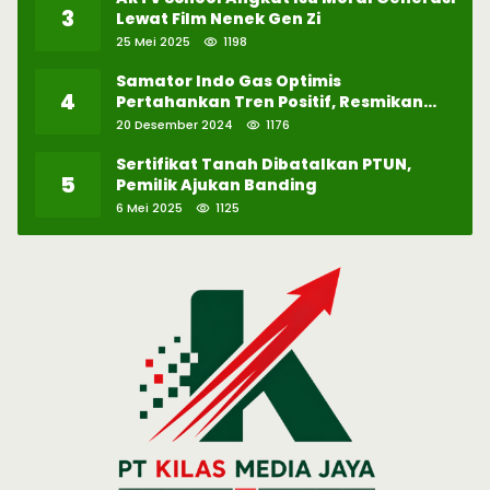
3
Lewat Film Nenek Gen Zi
25 Mei 2025
1198
Samator Indo Gas Optimis
4
Pertahankan Tren Positif, Resmikan
Pabrik Hidrogen ke-57 di Batam
20 Desember 2024
1176
Sertifikat Tanah Dibatalkan PTUN,
5
Pemilik Ajukan Banding
6 Mei 2025
1125