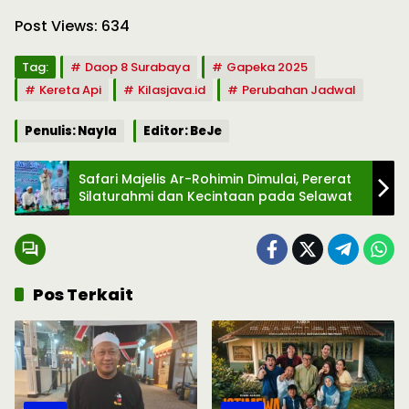
Post Views:
634
Tag:
Daop 8 Surabaya
Gapeka 2025
Kereta Api
Kilasjava.id
Perubahan Jadwal
Penulis: Nayla
Editor: BeJe
Safari Majelis Ar-Rohimin Dimulai, Pererat
Silaturahmi dan Kecintaan pada Selawat
Pos Terkait