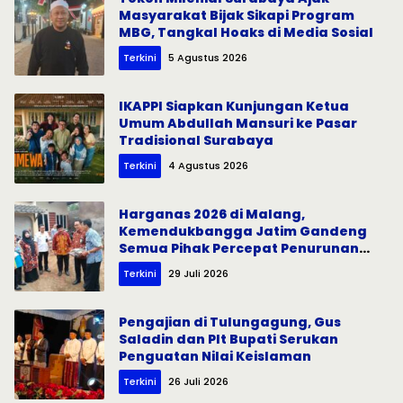
Masyarakat Bijak Sikapi Program
MBG, Tangkal Hoaks di Media Sosial
Terkini
5 Agustus 2026
IKAPPI Siapkan Kunjungan Ketua
Umum Abdullah Mansuri ke Pasar
Tradisional Surabaya
Terkini
4 Agustus 2026
Harganas 2026 di Malang,
Kemendukbangga Jatim Gandeng
Semua Pihak Percepat Penurunan
Stunting
Terkini
29 Juli 2026
Pengajian di Tulungagung, Gus
Saladin dan Plt Bupati Serukan
Penguatan Nilai Keislaman
Terkini
26 Juli 2026