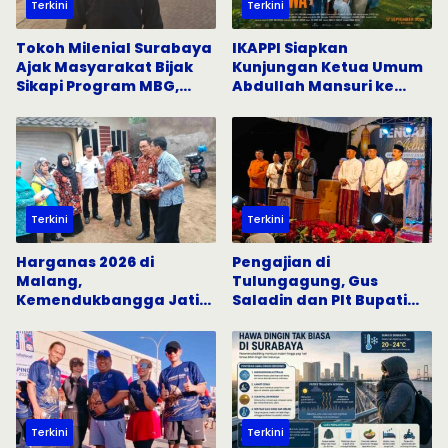
Terkini
Terkini
Tokoh Milenial Surabaya
IKAPPI Siapkan
Ajak Masyarakat Bijak
Kunjungan Ketua Umum
Sikapi Program MBG,
Abdullah Mansuri ke
Tangkal Hoaks di Media
Pasar Tradisional
Sosial
Surabaya
Terkini
Terkini
Harganas 2026 di
Pengajian di
Malang,
Tulungagung, Gus
Kemendukbangga Jatim
Saladin dan Plt Bupati
Gandeng Semua Pihak
Serukan Penguatan Nilai
Percepat Penurunan
Keislaman
Stunting
Terkini
Terkini