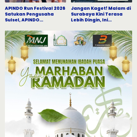
APINDO Run Festival 2026
Jangan Kaget! Malam di
Satukan Pengusaha
Surabaya Kini Terasa
Sulsel, APINDO
Lebih Dingin, Ini
Bulukumba Tunjukkan
Penjelasannya
Semangat Hidup Sehat