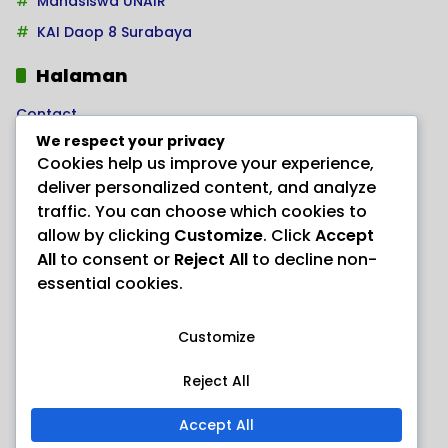
Mahasiswa UNAIR
KAI Daop 8 Surabaya
Halaman
Contact
We respect your privacy
Home
Cookies help us improve your experience,
Kode Etik Jurnalistik
deliver personalized content, and analyze
Pedoman Hak Jawab
traffic. You can choose which cookies to
allow by clicking
Customize
. Click
Accept
Pedoman Media Siber
All
to consent or
Reject All
to decline non-
PRODUK HERBAL AJAIB “ANAYL STORE”
essential cookies.
Redaksi
Customize
Reject All
Accept All