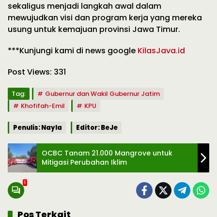
sekaligus menjadi langkah awal dalam
mewujudkan visi dan program kerja yang mereka
usung untuk kemajuan provinsi Jawa Timur.
***Kunjungi kami di news google
KilasJava.id
Post Views:
331
Tag:
Gubernur dan Wakil Gubernur Jatim
Khofifah-Emil
KPU
Penulis: Nayla
Editor: BeJe
OCBC Tanam 21.000 Mangrove untuk
Mitigasi Perubahan Iklim
1
Pos Terkait