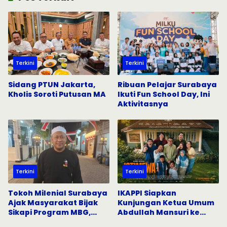
Terkini
Terkini
Sidang PTUN Jakarta,
Ribuan Pelajar Surabaya
Kholis Soroti Putusan MA
Ikuti Fun School Day, Ini
Aktivitasnya
Terkini
Terkini
Tokoh Milenial Surabaya
IKAPPI Siapkan
Ajak Masyarakat Bijak
Kunjungan Ketua Umum
Sikapi Program MBG,
Abdullah Mansuri ke
Tangkal Hoaks di Media
Pasar Tradisional