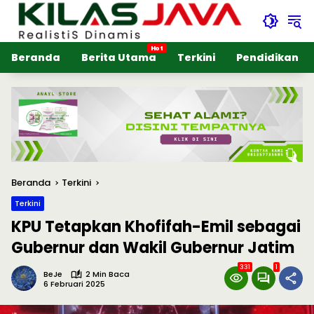
Langsung
ke
konten
Beranda
Berita Utama
Terkini
Pendidikan
Beranda
Terkini
Terkini
KPU Tetapkan Khofifah-Emil sebagai
Gubernur dan Wakil Gubernur Jatim
331
1
BeJe
2 Min Baca
6 Februari 2025