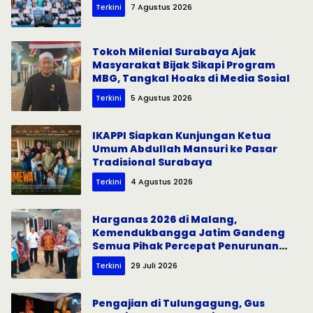
Terkini
7 Agustus 2026
Tokoh Milenial Surabaya Ajak
Masyarakat Bijak Sikapi Program
MBG, Tangkal Hoaks di Media Sosial
Terkini
5 Agustus 2026
IKAPPI Siapkan Kunjungan Ketua
Umum Abdullah Mansuri ke Pasar
Tradisional Surabaya
Terkini
4 Agustus 2026
Harganas 2026 di Malang,
Kemendukbangga Jatim Gandeng
Semua Pihak Percepat Penurunan
Stunting
Terkini
29 Juli 2026
Pengajian di Tulungagung, Gus