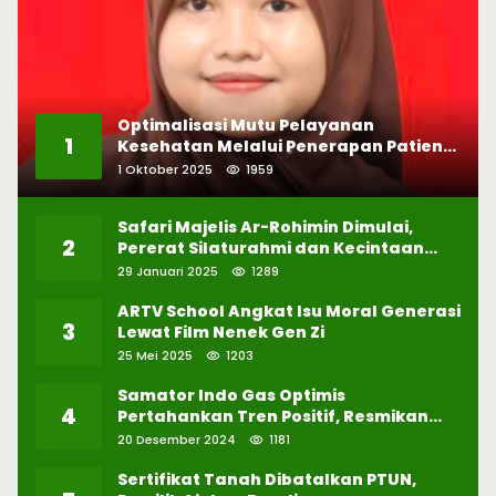
Optimalisasi Mutu Pelayanan
1
Kesehatan Melalui Penerapan Patient
Safety
1 Oktober 2025
1959
Safari Majelis Ar-Rohimin Dimulai,
2
Pererat Silaturahmi dan Kecintaan
pada Selawat
29 Januari 2025
1289
ARTV School Angkat Isu Moral Generasi
3
Lewat Film Nenek Gen Zi
25 Mei 2025
1203
Samator Indo Gas Optimis
4
Pertahankan Tren Positif, Resmikan
Pabrik Hidrogen ke-57 di Batam
20 Desember 2024
1181
Sertifikat Tanah Dibatalkan PTUN,