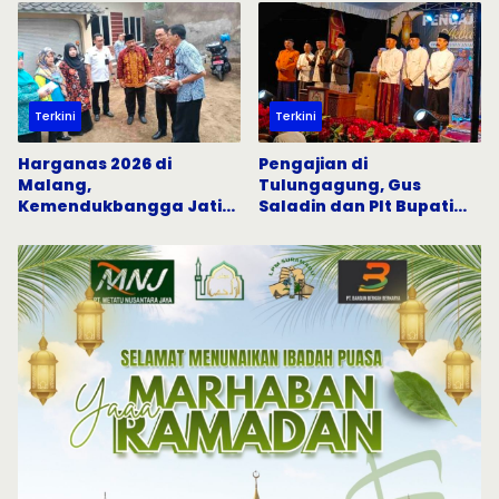
Sosial
Surabaya
Terkini
Terkini
Harganas 2026 di
Pengajian di
Malang,
Tulungagung, Gus
Kemendukbangga Jatim
Saladin dan Plt Bupati
Gandeng Semua Pihak
Serukan Penguatan Nilai
Percepat Penurunan
Keislaman
Stunting