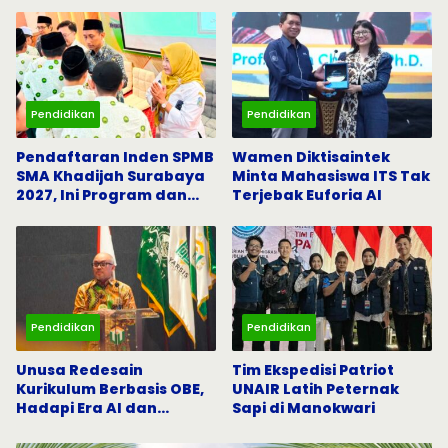
Darurat
Pendidikan
Pendidikan
Pendaftaran Inden SPMB
Wamen Diktisaintek
SMA Khadijah Surabaya
Minta Mahasiswa ITS Tak
2027, Ini Program dan
Terjebak Euforia AI
Beasiswanya
Pendidikan
Pendidikan
Unusa Redesain
Tim Ekspedisi Patriot
Kurikulum Berbasis OBE,
UNAIR Latih Peternak
Hadapi Era AI dan
Sapi di Manokwari
Indonesia Emas 2045