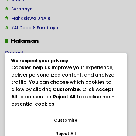
Surabaya
Mahasiswa UNAIR
KAI Daop 8 Surabaya
Halaman
Contact
We respect your privacy
Home
Cookies help us improve your experience,
Kode Etik Jurnalistik
deliver personalized content, and analyze
Pedoman Hak Jawab
traffic. You can choose which cookies to
allow by clicking
Customize
. Click
Accept
Pedoman Media Siber
All
to consent or
Reject All
to decline non-
PRODUK HERBAL AJAIB “ANAYL STORE”
essential cookies.
Redaksi
Customize
Reject All