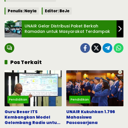
Penulis: Nayla
Editor: BeJe
UNAIR Gelar Distribusi Paket Berkah
Ramadan untuk Masyarakat Terdampak
Pos Terkait
Pendidikan
Pendidikan
Guru Besar ITS
UNAIR Kukuhkan 1.796
Kembangkan Model
Mahasiswa
Gelombang Radio untuk
Pascasarjana
5G dan Komunikasi