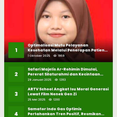
Optimalisasi Mutu Pelayanan
1
Kesehatan Melalui Penerapan Patient
Safety
1 Oktober 2025
1959
Safari Majelis Ar-Rohimin Dimulai,
2
Pererat Silaturahmi dan Kecintaan
pada Selawat
29 Januari 2025
1283
ARTV School Angkat Isu Moral Generasi
3
Lewat Film Nenek Gen Zi
25 Mei 2025
1200
Samator Indo Gas Optimis
4
Pertahankan Tren Positif, Resmikan