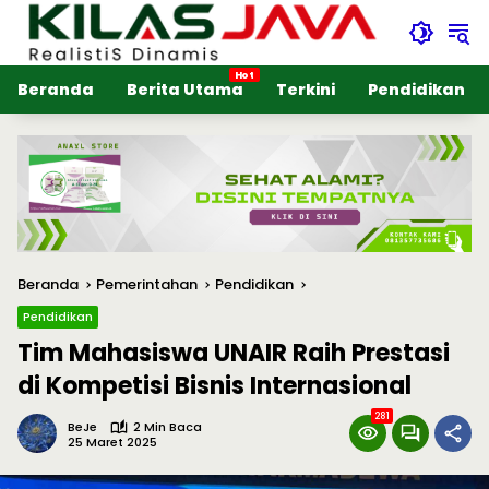
Langsung
ke
konten
Beranda
Berita Utama
Terkini
Pendidikan
Beranda
Pemerintahan
Pendidikan
Pendidikan
Tim Mahasiswa UNAIR Raih Prestasi
di Kompetisi Bisnis Internasional
281
BeJe
2 Min Baca
25 Maret 2025