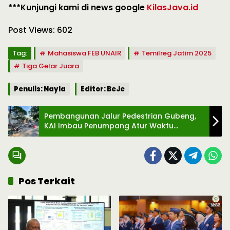
***Kunjungi kami di news google
KilasJava.id
Post Views:
602
Tag:
Mahasiswa FEB UNAIR
Temilreg Jatim 2025
Tiga Gelar Juara
Penulis: Nayla
Editor: BeJe
Pembangunan Jalur Pedestrian Gubeng,
KAI Imbau Penumpang Atur Waktu
Keberangkatan
Pos Terkait