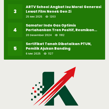
ARTV School Angkat Isu Moral Generasi
3
Lewat Film Nenek Gen Zi
25 Mei 2025
1203
Samator Indo Gas Optimis
4
Pertahankan Tren Positif, Resmikan
Pabrik Hidrogen ke-57 di Batam
20 Desember 2024
1182
Sertifikat Tanah Dibatalkan PTUN,
5
Pemilik Ajukan Banding
6 Mei 2025
1127