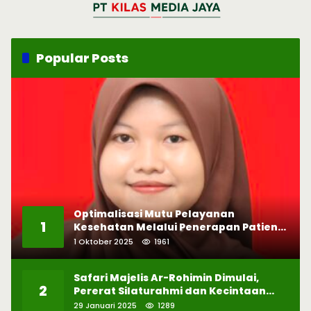
Popular Posts
Optimalisasi Mutu Pelayanan
1
Kesehatan Melalui Penerapan Patient
Safety
1 Oktober 2025
1961
Safari Majelis Ar-Rohimin Dimulai,
2
Pererat Silaturahmi dan Kecintaan
pada Selawat
29 Januari 2025
1289