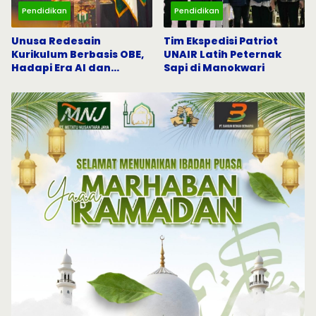
Pendidikan
Pendidikan
Unusa Redesain
Tim Ekspedisi Patriot
Kurikulum Berbasis OBE,
UNAIR Latih Peternak
Hadapi Era AI dan
Sapi di Manokwari
Indonesia Emas 2045