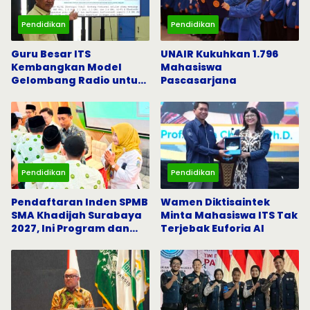
Pendidikan
Pendidikan
Guru Besar ITS
UNAIR Kukuhkan 1.796
Kembangkan Model
Mahasiswa
Gelombang Radio untuk
Pascasarjana
5G dan Komunikasi
Darurat
Pendidikan
Pendidikan
Pendaftaran Inden SPMB
Wamen Diktisaintek
SMA Khadijah Surabaya
Minta Mahasiswa ITS Tak
2027, Ini Program dan
Terjebak Euforia AI
Beasiswanya