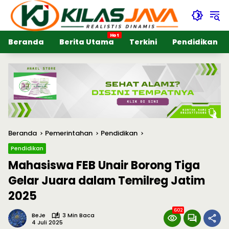
Langsung
ke
konten
Beranda
Berita Utama
Terkini
Pendidikan
Beranda
Pemerintahan
Pendidikan
Pendidikan
Mahasiswa FEB Unair Borong Tiga
Gelar Juara dalam Temilreg Jatim
2025
602
BeJe
3 Min Baca
4 Juli 2025