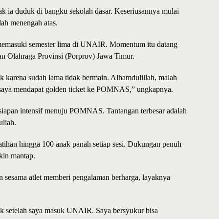
ak ia duduk di bangku sekolah dasar. Keseriusannya mulai
lah menengah atas.
at memasuki semester lima di UNAIR. Momentum itu datang
kan Olahraga Provinsi (Porprov) Jawa Timur.
k karena sudah lama tidak bermain. Alhamdulillah, malah
nya saya mendapat golden ticket ke POMNAS,” ungkapnya.
rsiapan intensif menuju POMNAS. Tantangan terbesar adalah
liah.
atihan hingga 100 anak panah setiap sesi. Dukungan penuh
kin mantap.
 sesama atlet memberi pengalaman berharga, layaknya
 baik setelah saya masuk UNAIR. Saya bersyukur bisa