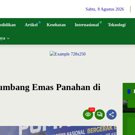
Sabtu, 8 Agustus 2026
ndidikan
Artikel
Kesehatan
Internasional
Teknologi
nya
umbang Emas Panahan di
206