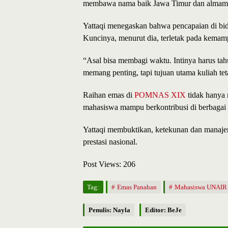
membawa nama baik Jawa Timur dan almama
Yattaqi menegaskan bahwa pencapaian di bi
Kuncinya, menurut dia, terletak pada kemam
“Asal bisa membagi waktu. Intinya harus tah
memang penting, tapi tujuan utama kuliah te
Raihan emas di
POMNAS XIX
tidak hanya m
mahasiswa mampu berkontribusi di berbagai 
Yattaqi membuktikan, ketekunan dan manaje
prestasi nasional.
Post Views:
206
Tag:
Emas Panahan
Mahasiswa UNAIR
Penulis: Nayla
Editor: BeJe