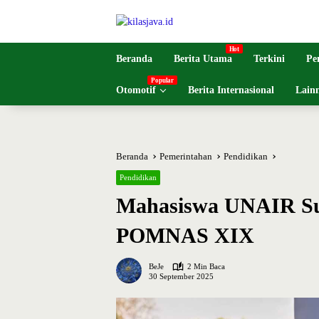
Langsung
ke
konten
Beranda
Berita Utama
Terkini
Pe
Otomotif
Berita Internasional
Lain
Beranda
Pemerintahan
Pendidikan
Pendidikan
Mahasiswa UNAIR S
POMNAS XIX
BeJe
2 Min Baca
30 September 2025