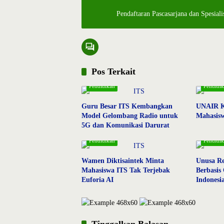
Pendaftaran Pascasarjana dan Spesi
Pos Terkait
Pendidikan
Pendidi
Guru Besar ITS Kembangkan
UNAIR K
Model Gelombang Radio untuk
Mahasisw
5G dan Komunikasi Darurat
Pendidikan
Pendidi
Wamen Diktisaintek Minta
Unusa R
Mahasiswa ITS Tak Terjebak
Berbasis
Euforia AI
Indonesi