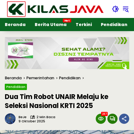
Langsung
ke
konten
Beranda
Berita Utama
Terkini
Pendidikan
Beranda
Pemerintahan
Pendidikan
Pendidikan
Dua Tim Robot UNAIR Melaju ke
Seleksi Nasional KRTI 2025
287
BeJe
2 Min Baca
9 Oktober 2025