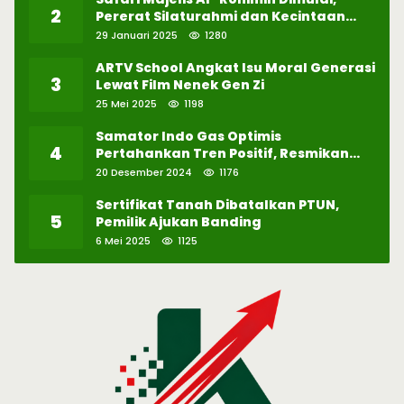
2
Pererat Silaturahmi dan Kecintaan
pada Selawat
29 Januari 2025
1280
ARTV School Angkat Isu Moral Generasi
3
Lewat Film Nenek Gen Zi
25 Mei 2025
1198
Samator Indo Gas Optimis
4
Pertahankan Tren Positif, Resmikan
Pabrik Hidrogen ke-57 di Batam
20 Desember 2024
1176
Sertifikat Tanah Dibatalkan PTUN,
5
Pemilik Ajukan Banding
6 Mei 2025
1125