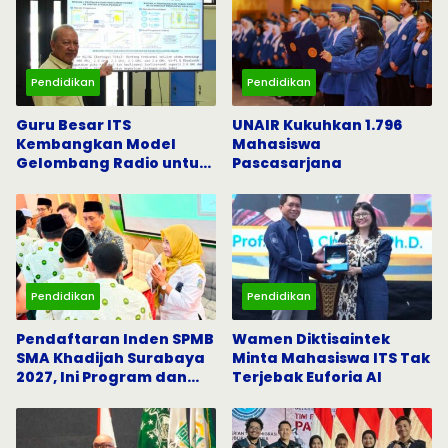
Pendidikan
Pendidikan
Guru Besar ITS
UNAIR Kukuhkan 1.796
Kembangkan Model
Mahasiswa
Gelombang Radio untuk
Pascasarjana
5G dan Komunikasi
Darurat
Pendidikan
Pendidikan
Pendaftaran Inden SPMB
Wamen Diktisaintek
SMA Khadijah Surabaya
Minta Mahasiswa ITS Tak
2027, Ini Program dan
Terjebak Euforia AI
Beasiswanya