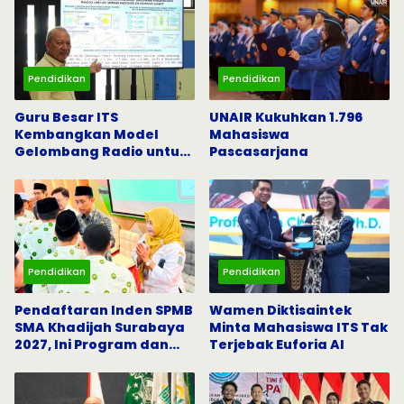
Pendidikan
Pendidikan
Guru Besar ITS
UNAIR Kukuhkan 1.796
Kembangkan Model
Mahasiswa
Gelombang Radio untuk
Pascasarjana
5G dan Komunikasi
Darurat
Pendidikan
Pendidikan
Pendaftaran Inden SPMB
Wamen Diktisaintek
SMA Khadijah Surabaya
Minta Mahasiswa ITS Tak
2027, Ini Program dan
Terjebak Euforia AI
Beasiswanya