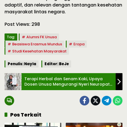
adaptif, dan relevan dengan tantangan kesehatan
masyarakat lintas negara.
Post Views:
298
Tag:
Alumni FK Unusa
Beasiswa Erasmus Mundus
Eropa
Studi Kesehatan Masyarakat
Penulis: Nayla
Editor: BeJe
Terapi Herbal dan Senam Kaki, Upaya
Dosen Unusa Mengurangi Nyeri Neuropati
Diabetes
Pos Terkait