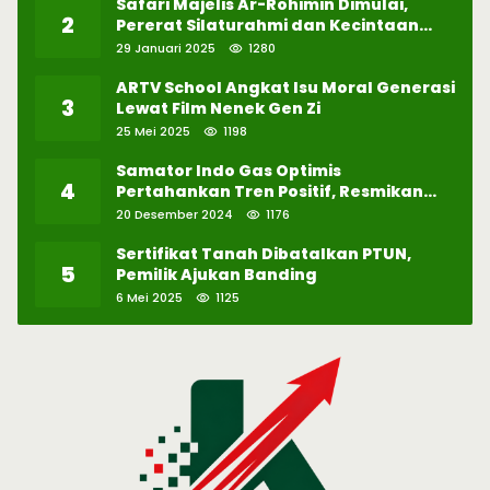
Safari Majelis Ar-Rohimin Dimulai,
2
Pererat Silaturahmi dan Kecintaan
pada Selawat
29 Januari 2025
1280
ARTV School Angkat Isu Moral Generasi
3
Lewat Film Nenek Gen Zi
25 Mei 2025
1198
Samator Indo Gas Optimis
4
Pertahankan Tren Positif, Resmikan
Pabrik Hidrogen ke-57 di Batam
20 Desember 2024
1176
Sertifikat Tanah Dibatalkan PTUN,
5
Pemilik Ajukan Banding
6 Mei 2025
1125