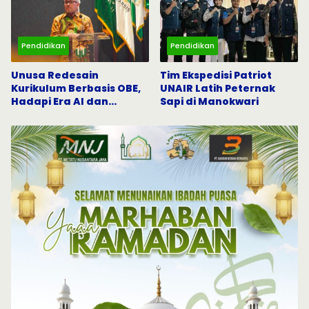
Pendidikan
Pendidikan
Unusa Redesain
Tim Ekspedisi Patriot
Kurikulum Berbasis OBE,
UNAIR Latih Peternak
Hadapi Era AI dan
Sapi di Manokwari
Indonesia Emas 2045