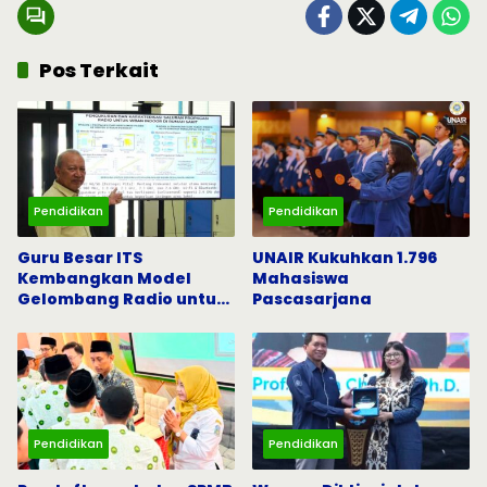
Pos Terkait
Pendidikan
Pendidikan
Guru Besar ITS
UNAIR Kukuhkan 1.796
Kembangkan Model
Mahasiswa
Gelombang Radio untuk
Pascasarjana
5G dan Komunikasi
Darurat
Pendidikan
Pendidikan