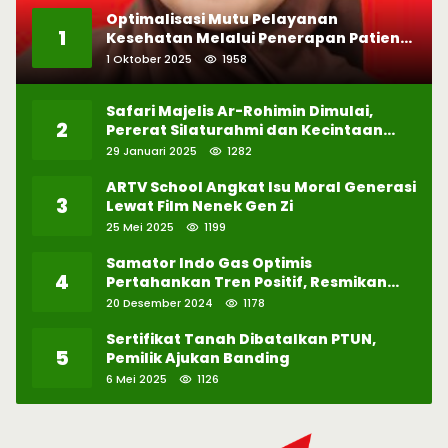
Optimalisasi Mutu Pelayanan
1
Kesehatan Melalui Penerapan Patient
Safety
1 Oktober 2025
1958
Safari Majelis Ar-Rohimin Dimulai,
2
Pererat Silaturahmi dan Kecintaan
pada Selawat
29 Januari 2025
1282
ARTV School Angkat Isu Moral Generasi
3
Lewat Film Nenek Gen Zi
25 Mei 2025
1199
Samator Indo Gas Optimis
4
Pertahankan Tren Positif, Resmikan
Pabrik Hidrogen ke-57 di Batam
20 Desember 2024
1178
Sertifikat Tanah Dibatalkan PTUN,
5
Pemilik Ajukan Banding
6 Mei 2025
1126