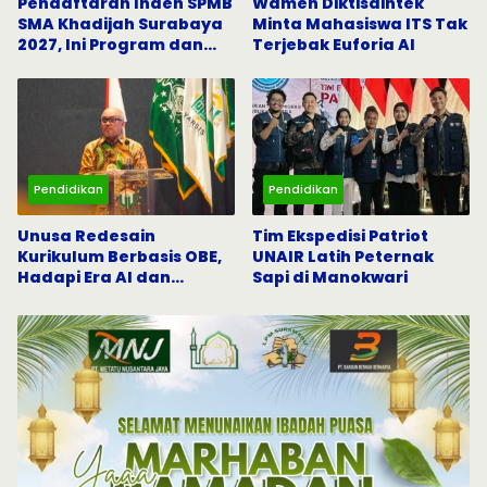
Pendaftaran Inden SPMB
Wamen Diktisaintek
SMA Khadijah Surabaya
Minta Mahasiswa ITS Tak
2027, Ini Program dan
Terjebak Euforia AI
Beasiswanya
Pendidikan
Pendidikan
Unusa Redesain
Tim Ekspedisi Patriot
Kurikulum Berbasis OBE,
UNAIR Latih Peternak
Hadapi Era AI dan
Sapi di Manokwari
Indonesia Emas 2045