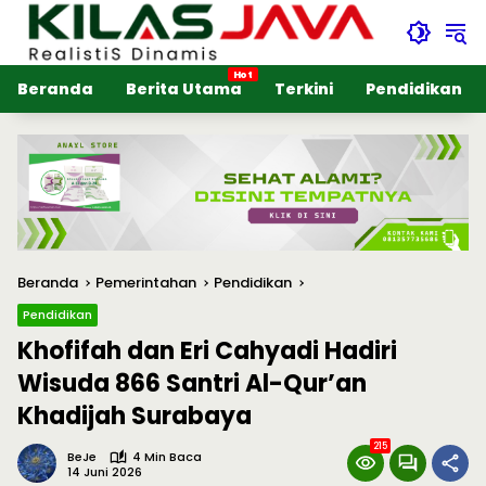
Langsung
ke
konten
Beranda
Berita Utama
Terkini
Pendidikan
Beranda
Pemerintahan
Pendidikan
Pendidikan
Khofifah dan Eri Cahyadi Hadiri
Wisuda 866 Santri Al-Qur’an
Khadijah Surabaya
215
BeJe
4 Min Baca
14 Juni 2026