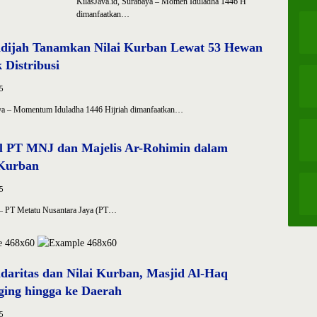
KilasJava.id, Surabaya – Momen Iduladha 1446 H
dimanfaatkan…
dijah Tanamkan Nilai Kurban Lewat 53 Hewan
 Distribusi
5
aya – Momentum Iduladha 1446 Hijriah dimanfaatkan…
ial PT MNJ dan Majelis Ar-Rohimin dalam
Kurban
5
k – PT Metatu Nusantara Jaya (PT…
daritas dan Nilai Kurban, Masjid Al-Haq
ging hingga ke Daerah
5