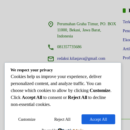
Terk
Perumahan Graha Timur, PO. BOX
11000, Bekasi, Jawa Barat,
Pend
Indonesia
Eko
081357735686
Arti
Prof
redaksi.kilasjava@gmail.com
We respect your privacy
Cookies help us improve your experience, deliver
personalized content, and analyze traffic. You can
choose which cookies to allow by clicking
Customize
.
Click
Accept All
to consent or
Reject All
to decline
non-essential cookies.
Customize
Reject All
Accept All
Hak Cipta @Team Kilas Java 2024