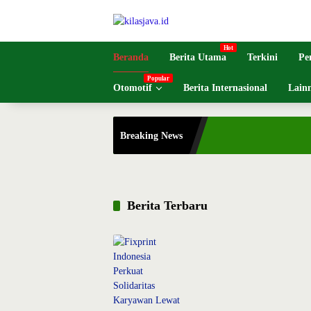
Langsung
ke
konten
Beranda
Berita Utama
Terkini
Pe
Otomotif
Berita Internasional
Lain
Breaking News
Berita Terbaru