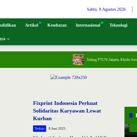
Sabtu, 8 Agustus 2026
ndidikan
Artikel
Kesehatan
Internasional
Teknologi
nya
Sidang PTUN Jakarta, Kholis Soroti Put
Fixprint Indonesia Perkuat
Solidaritas Karyawan Lewat
Kurban
Terkini
8 Juni 2025