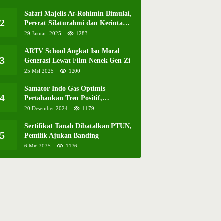
Safari Majelis Ar-Rohimin Dimulai,
2
Pererat Silaturahmi dan Kecintaan
pada Selawat
29 Januari 2025
1283
ARTV School Angkat Isu Moral
3
Generasi Lewat Film Nenek Gen Zi
25 Mei 2025
1200
Samator Indo Gas Optimis
4
Pertahankan Tren Positif,
Resmikan Pabrik Hidrogen ke-57 di
20 Desember 2024
1179
Batam
Sertifikat Tanah Dibatalkan PTUN,
5
Pemilik Ajukan Banding
6 Mei 2025
1126