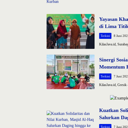
Yayasan Kha
di Lima Titik
Terkini
8 Juni 202
KilasJava.id, Surab
Sinergi Sos
Momentum 
Terkini
7 Juni 202
KilasJava.id, Gresi
kilasjava.id
Kuatkan Soli
Salurkan Da
Terkini
7 Juni 202