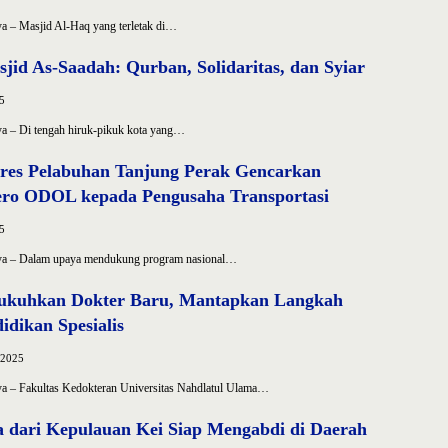
ya – Masjid Al-Haq yang terletak di…
jid As-Saadah: Qurban, Solidaritas, dan Syiar
5
ya – Di tengah hiruk-pikuk kota yang…
olres Pelabuhan Tanjung Perak Gencarkan
 Zero ODOL kepada Pengusaha Transportasi
5
aya – Dalam upaya mendukung program nasional…
ukuhkan Dokter Baru, Mantapkan Langkah
dikan Spesialis
 2025
aya – Fakultas Kedokteran Universitas Nahdlatul Ulama…
 dari Kepulauan Kei Siap Mengabdi di Daerah