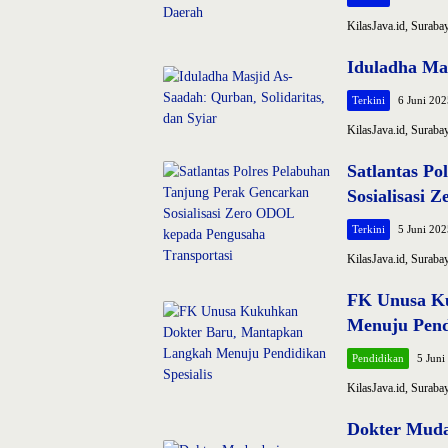
KilasJava.id, Suraba
Iduladha Mas
Terkini
6 Juni 202
KilasJava.id, Suraba
Satlantas P
Sosialisasi
Terkini
5 Juni 202
KilasJava.id, Surab
FK Unusa K
Menuju Pendi
Pendidikan
5 Juni
KilasJava.id, Surab
Dokter Muda