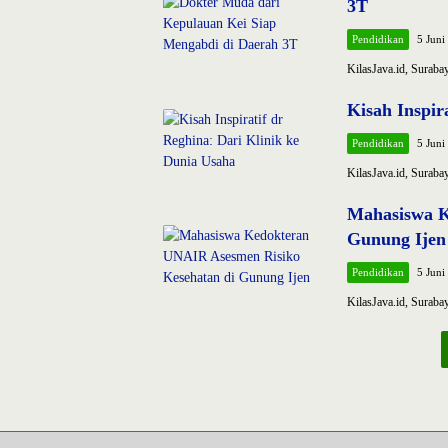
3T
Pendidikan
5 Juni
KilasJava.id, Sura
Kisah Inspir
Pendidikan
5 Juni
KilasJava.id, Surab
Mahasiswa K
Gunung Ijen
Pendidikan
5 Juni
KilasJava.id, Suraba