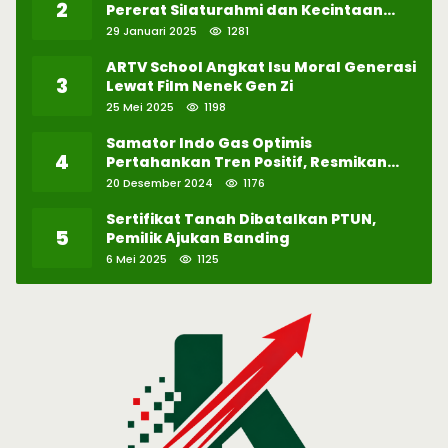
2
Pererat Silaturahmi dan Kecintaan
pada Selawat
29 Januari 2025
1281
ARTV School Angkat Isu Moral Generasi
3
Lewat Film Nenek Gen Zi
25 Mei 2025
1198
Samator Indo Gas Optimis
4
Pertahankan Tren Positif, Resmikan
Pabrik Hidrogen ke-57 di Batam
20 Desember 2024
1176
Sertifikat Tanah Dibatalkan PTUN,
5
Pemilik Ajukan Banding
6 Mei 2025
1125