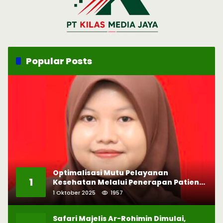
Popular Posts
Optimalisasi Mutu Pelayanan
1
Kesehatan Melalui Penerapan Patient
Safety
1 Oktober 2025
1957
Safari Majelis Ar-Rohimin Dimulai,