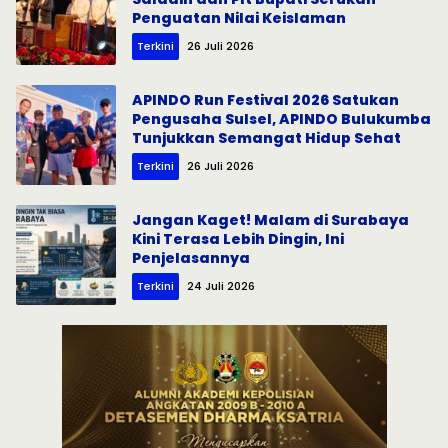
Penguatan Nilai Keislaman
Terkini
26 Juli 2026
APINDO Run Festival 2026 Satukan
Pengusaha Sulsel, APINDO Bulukumba
Tunjukkan Semangat Hidup Sehat
Terkini
26 Juli 2026
Jangan Kaget! Malam di Surabaya
Kini Terasa Lebih Dingin, Ini
Penjelasannya
Terkini
24 Juli 2026