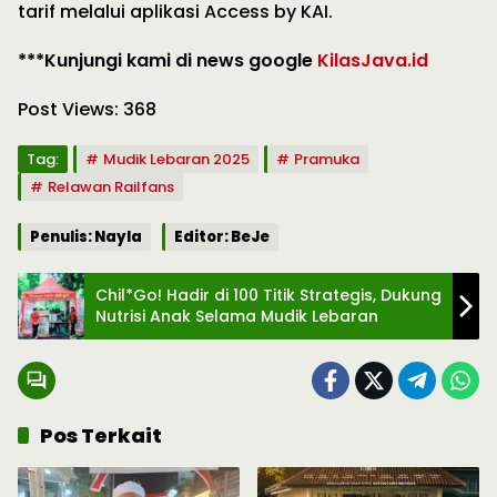
tarif melalui aplikasi Access by KAI.
***Kunjungi kami di news google
KilasJava.id
Post Views:
368
Tag:
Mudik Lebaran 2025
Pramuka
Relawan Railfans
Penulis: Nayla
Editor: BeJe
Chil*Go! Hadir di 100 Titik Strategis, Dukung
Nutrisi Anak Selama Mudik Lebaran
Pos Terkait