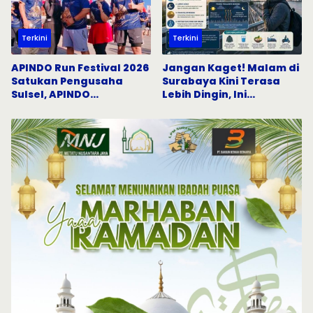
Terkini
Terkini
APINDO Run Festival 2026
Jangan Kaget! Malam di
Satukan Pengusaha
Surabaya Kini Terasa
Sulsel, APINDO
Lebih Dingin, Ini
Bulukumba Tunjukkan
Penjelasannya
Semangat Hidup Sehat