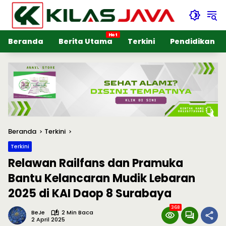
Langsung
ke
konten
Beranda
Berita Utama
Terkini
Pendidikan
Beranda
Terkini
Terkini
Relawan Railfans dan Pramuka
Bantu Kelancaran Mudik Lebaran
2025 di KAI Daop 8 Surabaya
368
BeJe
2 Min Baca
2 April 2025