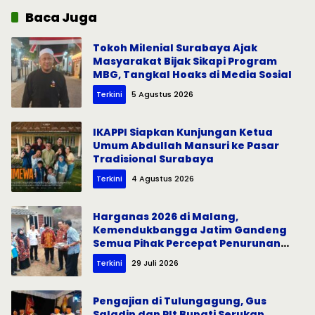
Baca Juga
Tokoh Milenial Surabaya Ajak
Masyarakat Bijak Sikapi Program
MBG, Tangkal Hoaks di Media Sosial
Terkini
5 Agustus 2026
IKAPPI Siapkan Kunjungan Ketua
Umum Abdullah Mansuri ke Pasar
Tradisional Surabaya
Terkini
4 Agustus 2026
Harganas 2026 di Malang,
Kemendukbangga Jatim Gandeng
Semua Pihak Percepat Penurunan
Stunting
Terkini
29 Juli 2026
Pengajian di Tulungagung, Gus
Saladin dan Plt Bupati Serukan