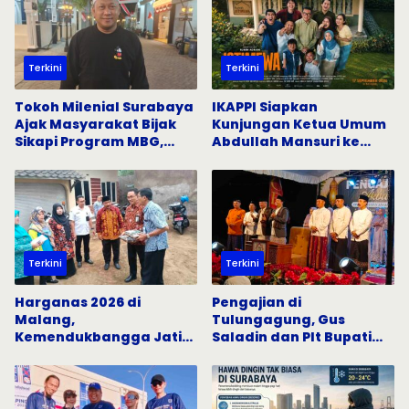
Terkini
Terkini
Tokoh Milenial Surabaya
IKAPPI Siapkan
Ajak Masyarakat Bijak
Kunjungan Ketua Umum
Sikapi Program MBG,
Abdullah Mansuri ke
Tangkal Hoaks di Media
Pasar Tradisional
Sosial
Surabaya
Terkini
Terkini
Harganas 2026 di
Pengajian di
Malang,
Tulungagung, Gus
Kemendukbangga Jatim
Saladin dan Plt Bupati
Gandeng Semua Pihak
Serukan Penguatan Nilai
Percepat Penurunan
Keislaman
Stunting