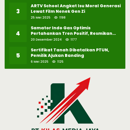
ARTV School Angkat Isu Moral Generasi
3
Lewat Film Nenek Gen Zi
25 Mei 2025
1198
Samator Indo Gas Optimis
4
Pertahankan Tren Positif, Resmikan
Pabrik Hidrogen ke-57 di Batam
20 Desember 2024
1177
Sertifikat Tanah Dibatalkan PTUN,
5
Pemilik Ajukan Banding
6 Mei 2025
1125