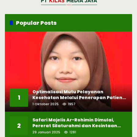
Popular Posts
Optimalisasi Mutu Pelayanan
1
Kesehatan Melalui Penerapan Patient
Safety
1 Oktober 2025
1957
Safari Majelis Ar-Rohimin Dimulai,
2
Pererat Silaturahmi dan Kecintaan
pada Selawat
29 Januari 2025
1281