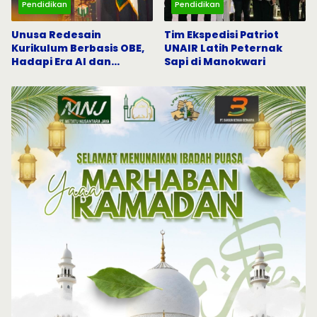
Pendidikan
Pendidikan
Unusa Redesain
Tim Ekspedisi Patriot
Kurikulum Berbasis OBE,
UNAIR Latih Peternak
Hadapi Era AI dan
Sapi di Manokwari
Indonesia Emas 2045