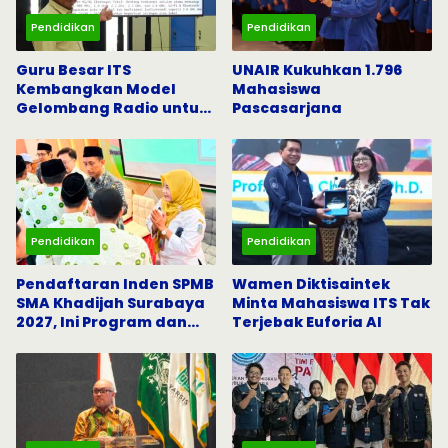
Pendidikan
Pendidikan
Guru Besar ITS
UNAIR Kukuhkan 1.796
Kembangkan Model
Mahasiswa
Gelombang Radio untuk
Pascasarjana
5G dan Komunikasi
Darurat
Pendidikan
Pendidikan
Pendaftaran Inden SPMB
Wamen Diktisaintek
SMA Khadijah Surabaya
Minta Mahasiswa ITS Tak
2027, Ini Program dan
Terjebak Euforia AI
Beasiswanya