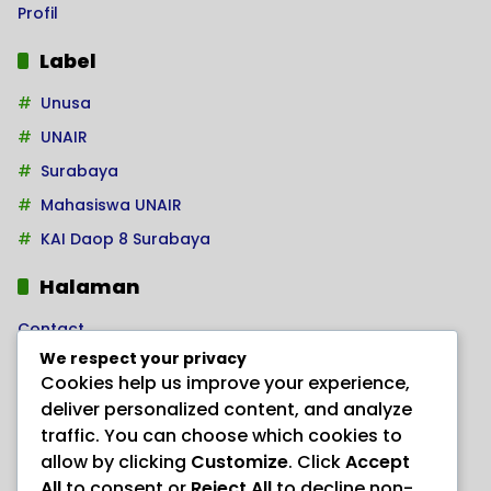
Profil
Label
Unusa
UNAIR
Surabaya
Mahasiswa UNAIR
KAI Daop 8 Surabaya
Halaman
Contact
We respect your privacy
Home
Cookies help us improve your experience,
Kode Etik Jurnalistik
deliver personalized content, and analyze
Pedoman Hak Jawab
traffic. You can choose which cookies to
allow by clicking
Customize
. Click
Accept
Pedoman Media Siber
All
to consent or
Reject All
to decline non-