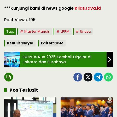
***Kunjungi kami di news google
KilasJava.id
Post Views:
195
Tag:
Klaster Mandiri
LPPM
Unusa
Penulis: Nayla
Editor: BeJe
ISOPLUS Run 2025 Kembali Digelar di
Jakarta dan Surabaya
Pos Terkait