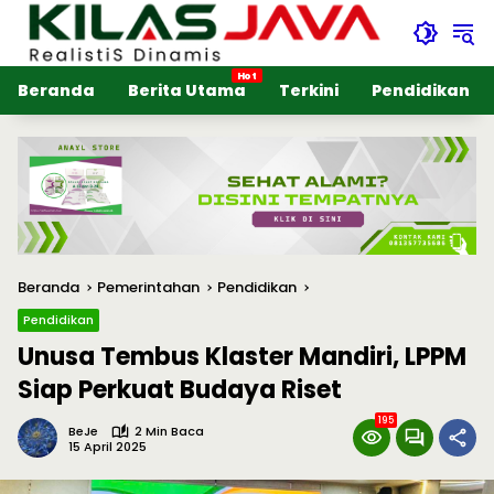
Langsung
ke
konten
Beranda
Berita Utama
Terkini
Pendidikan
Beranda
Pemerintahan
Pendidikan
Pendidikan
Unusa Tembus Klaster Mandiri, LPPM
Siap Perkuat Budaya Riset
195
BeJe
2 Min Baca
15 April 2025