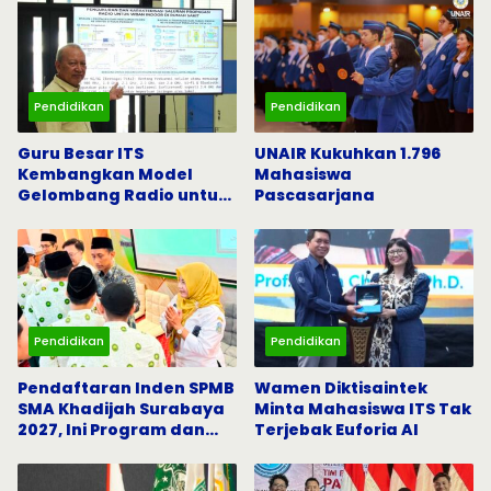
Pendidikan
Pendidikan
Guru Besar ITS
UNAIR Kukuhkan 1.796
Kembangkan Model
Mahasiswa
Gelombang Radio untuk
Pascasarjana
5G dan Komunikasi
Darurat
Pendidikan
Pendidikan
Pendaftaran Inden SPMB
Wamen Diktisaintek
SMA Khadijah Surabaya
Minta Mahasiswa ITS Tak
2027, Ini Program dan
Terjebak Euforia AI
Beasiswanya