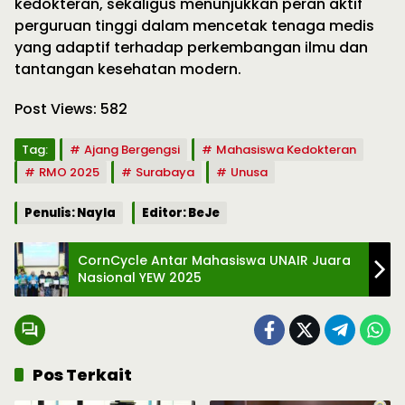
kedokteran, sekaligus menunjukkan peran aktif
perguruan tinggi dalam mencetak tenaga medis
yang adaptif terhadap perkembangan ilmu dan
tantangan kesehatan modern.
Post Views:
582
Tag:
Ajang Bergengsi
Mahasiswa Kedokteran
RMO 2025
Surabaya
Unusa
Penulis: Nayla
Editor: BeJe
CornCycle Antar Mahasiswa UNAIR Juara
Nasional YEW 2025
Pos Terkait