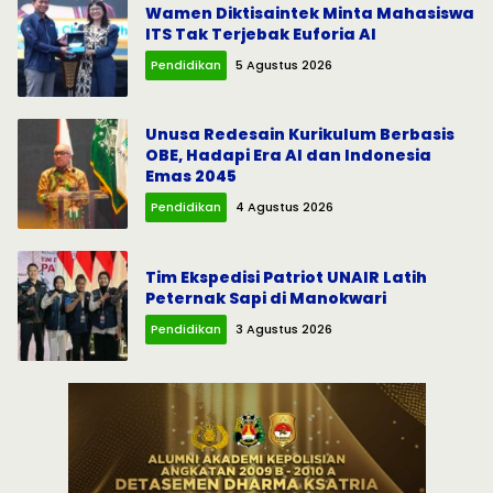
Wamen Diktisaintek Minta Mahasiswa
ITS Tak Terjebak Euforia AI
Pendidikan
5 Agustus 2026
Unusa Redesain Kurikulum Berbasis
OBE, Hadapi Era AI dan Indonesia
Emas 2045
Pendidikan
4 Agustus 2026
Tim Ekspedisi Patriot UNAIR Latih
Peternak Sapi di Manokwari
Pendidikan
3 Agustus 2026