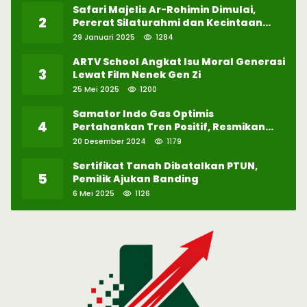
Safari Majelis Ar-Rohimin Dimulai,
2
Pererat Silaturahmi dan Kecintaan
pada Selawat
29 Januari 2025
1284
ARTV School Angkat Isu Moral Generasi
3
Lewat Film Nenek Gen Zi
25 Mei 2025
1200
Samator Indo Gas Optimis
4
Pertahankan Tren Positif, Resmikan
Pabrik Hidrogen ke-57 di Batam
20 Desember 2024
1179
Sertifikat Tanah Dibatalkan PTUN,
5
Pemilik Ajukan Banding
6 Mei 2025
1126