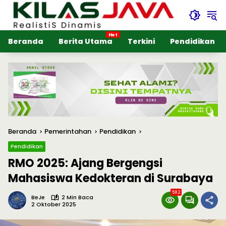
Langsung
ke
konten
Beranda
Berita Utama
Terkini
Pendidikan
Beranda
Pemerintahan
Pendidikan
Pendidikan
RMO 2025: Ajang Bergengsi
Mahasiswa Kedokteran di Surabaya
582
BeJe
2 Min Baca
2 Oktober 2025