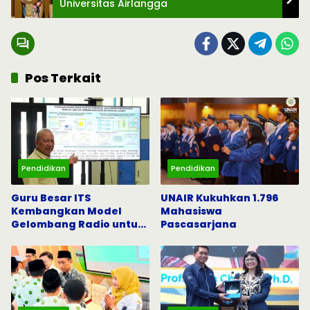
Universitas Airlangga
Pos Terkait
Pendidikan
Pendidikan
Guru Besar ITS
UNAIR Kukuhkan 1.796
Kembangkan Model
Mahasiswa
Gelombang Radio untuk
Pascasarjana
5G dan Komunikasi
Darurat