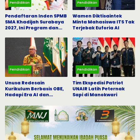
Pendidikan
Pendidikan
Pendaftaran Inden SPMB
Wamen Diktisaintek
SMA Khadijah Surabaya
Minta Mahasiswa ITS Tak
2027, Ini Program dan
Terjebak Euforia AI
Beasiswanya
Pendidikan
Pendidikan
Unusa Redesain
Tim Ekspedisi Patriot
Kurikulum Berbasis OBE,
UNAIR Latih Peternak
Hadapi Era AI dan
Sapi di Manokwari
Indonesia Emas 2045