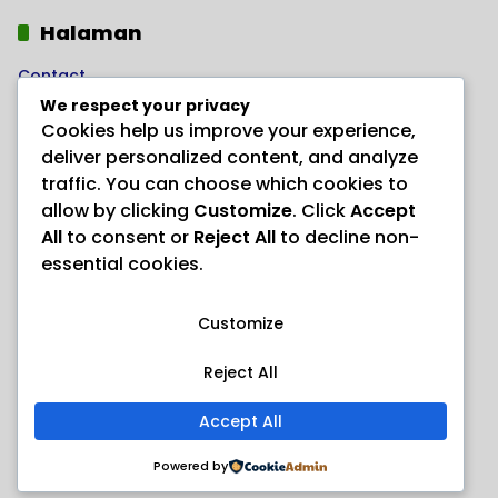
Halaman
Contact
We respect your privacy
Home
Cookies help us improve your experience,
Kode Etik Jurnalistik
deliver personalized content, and analyze
Pedoman Hak Jawab
traffic. You can choose which cookies to
allow by clicking
Customize
. Click
Accept
Pedoman Media Siber
All
to consent or
Reject All
to decline non-
PRODUK HERBAL AJAIB “ANAYL STORE”
essential cookies.
Redaksi
Customize
Reject All
Accept All
Hak Cipta @Team Kilas Java 2024
Powered by