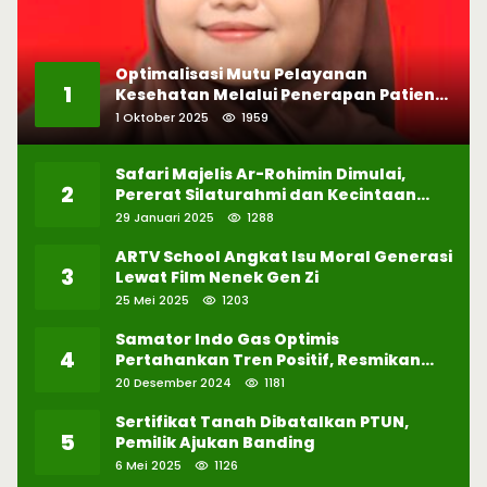
Optimalisasi Mutu Pelayanan
1
Kesehatan Melalui Penerapan Patient
Safety
1 Oktober 2025
1959
Safari Majelis Ar-Rohimin Dimulai,
2
Pererat Silaturahmi dan Kecintaan
pada Selawat
29 Januari 2025
1288
ARTV School Angkat Isu Moral Generasi
3
Lewat Film Nenek Gen Zi
25 Mei 2025
1203
Samator Indo Gas Optimis
4
Pertahankan Tren Positif, Resmikan
Pabrik Hidrogen ke-57 di Batam
20 Desember 2024
1181
Sertifikat Tanah Dibatalkan PTUN,
5
Pemilik Ajukan Banding
6 Mei 2025
1126