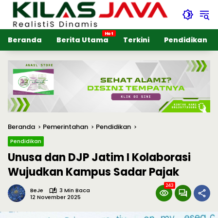
Langsung
ke
konten
Beranda
Berita Utama
Terkini
Pendidikan
Beranda
Pemerintahan
Pendidikan
Pendidikan
Unusa dan DJP Jatim I Kolaborasi
Wujudkan Kampus Sadar Pajak
243
BeJe
3 Min Baca
12 November 2025