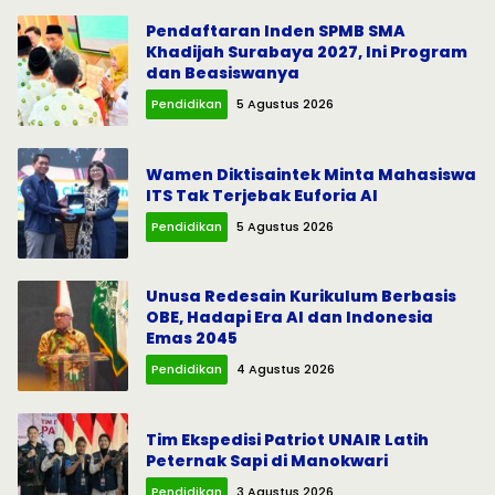
Pendaftaran Inden SPMB SMA
Khadijah Surabaya 2027, Ini Program
dan Beasiswanya
Pendidikan
5 Agustus 2026
Wamen Diktisaintek Minta Mahasiswa
ITS Tak Terjebak Euforia AI
Pendidikan
5 Agustus 2026
Unusa Redesain Kurikulum Berbasis
OBE, Hadapi Era AI dan Indonesia
Emas 2045
Pendidikan
4 Agustus 2026
Tim Ekspedisi Patriot UNAIR Latih
Peternak Sapi di Manokwari
Pendidikan
3 Agustus 2026