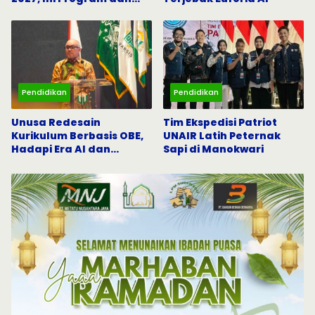
Beasiswanya
Pendidikan
Pendidikan
Unusa Redesain
Tim Ekspedisi Patriot
Kurikulum Berbasis OBE,
UNAIR Latih Peternak
Hadapi Era AI dan
Sapi di Manokwari
Indonesia Emas 2045