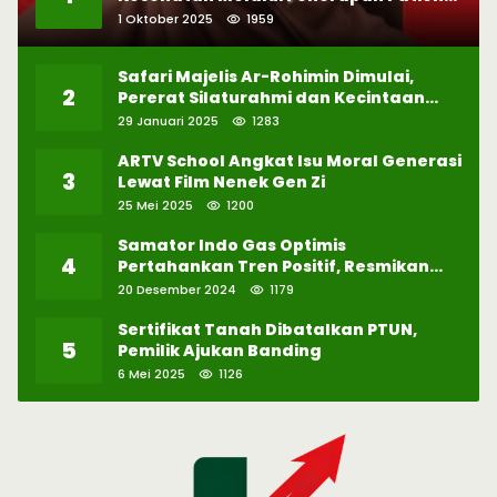
Safety
1 Oktober 2025
1959
Safari Majelis Ar-Rohimin Dimulai,
2
Pererat Silaturahmi dan Kecintaan
pada Selawat
29 Januari 2025
1283
ARTV School Angkat Isu Moral Generasi
3
Lewat Film Nenek Gen Zi
25 Mei 2025
1200
Samator Indo Gas Optimis
4
Pertahankan Tren Positif, Resmikan
Pabrik Hidrogen ke-57 di Batam
20 Desember 2024
1179
Sertifikat Tanah Dibatalkan PTUN,
5
Pemilik Ajukan Banding
6 Mei 2025
1126