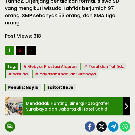
Tahfidz. Di jenjang pendidikan formal, siswa SD
yang mengikuti wisuda Tahfidz berjumlah 97
orang, SMP sebanyak 53 orang, dan SMA tiga
orang.
Post Views:
318
1
2
»
Tag:
Gebyar Prestasi Alquran
Tartil dan Tahfidz
Wisuda
Yayasan Khadijah Surabaya
Penulis: Nayla
Editor: BeJe
Mendadak Hunting, Sinergi Fotografer
Surabaya dan Jakarta di Hotel Sahid