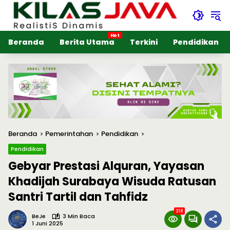
Langsung
ke
konten
Beranda
Berita Utama
Terkini
Pendidikan
Beranda
Pemerintahan
Pendidikan
Pendidikan
Gebyar Prestasi Alquran, Yayasan
Khadijah Surabaya Wisuda Ratusan
Santri Tartil dan Tahfidz
318
BeJe
3 Min Baca
1 Juni 2025