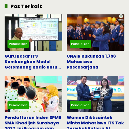
Pos Terkait
Pendidikan
Pendidikan
Guru Besar ITS
UNAIR Kukuhkan 1.796
Kembangkan Model
Mahasiswa
Gelombang Radio untuk
Pascasarjana
5G dan Komunikasi
Darurat
Pendidikan
Pendidikan
Pendaftaran Inden SPMB
Wamen Diktisaintek
SMA Khadijah Surabaya
Minta Mahasiswa ITS Tak
2027, Ini Program dan
Terjebak Euforia AI