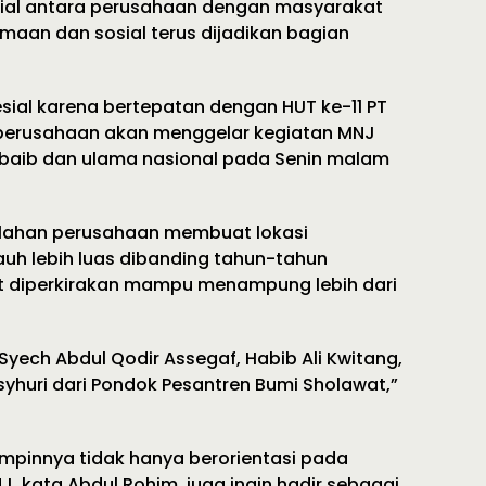
ial antara perusahaan dengan masyarakat
amaan dan sosial terus dijadikan bagian
esial karena bertepatan dengan HUT ke-11 PT
perusahaan akan menggelar kegiatan MNJ
baib dan ulama nasional pada Senin malam
 lahan perusahaan membuat lokasi
auh lebih luas dibanding tahun-tahun
ut diperkirakan mampu menampung lebih dari
 Syech Abdul Qodir Assegaf, Habib Ali Kwitang,
syhuri dari Pondok Pesantren Bumi Sholawat,”
impinnya tidak hanya berorientasi pada
, kata Abdul Rohim, juga ingin hadir sebagai