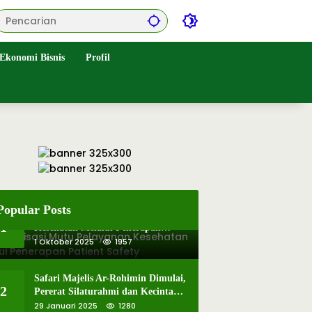
Ekonomi Bisnis
Profil
Popular Posts
Optimalisasi Mutu Pelayanan
1
Kesehatan Melalui Penerapan
Patient Safety
1 Oktober 2025
1957
Safari Majelis Ar-Rohimin Dimulai,
2
Pererat Silaturahmi dan Kecintaan
pada Selawat
29 Januari 2025
1280