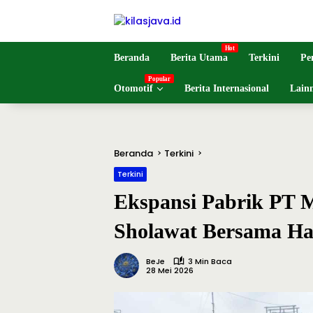
Langsung
ke
konten
Beranda
Berita Utama
Terkini
Pe
Otomotif
Berita Internasional
Lain
Beranda
Terkini
Terkini
Ekspansi Pabrik PT 
Sholawat Bersama Ha
BeJe
3 Min Baca
28 Mei 2026